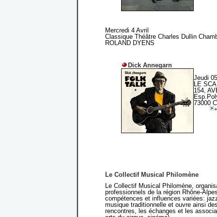
Mercredi 4 Avril
Classique Théâtre Charles Dullin Cham
ROLAND DYENS
Dick Annegarn
Jeudi 0
LE SC
154, A
Esp.Pol
73000
+
Le Collectif Musical Philomène
Le Collectif Musical Philomène, organisa
professionnels de la région Rhône-Alpes
compétences et influences variées: ja
musique traditionnelle et ouvre ainsi des
rencontres, les échanges et les associa