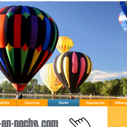
alités
Services
Sortir
Spectacles
Héber