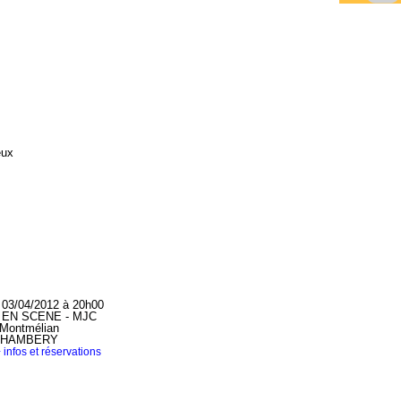
eux
i 03/04/2012 à 20h00
EN SCENE - MJC
 Montmélian
 CHAMBERY
 infos et réservations