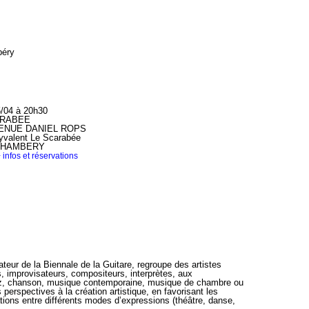
béry
5/04 à 20h30
ARABEE
VENUE DANIEL ROPS
yvalent Le Scarabée
 CHAMBERY
 infos et réservations
teur de la Biennale de la Guitare, regroupe des artistes
, improvisateurs, compositeurs, interprètes, aux
zz, chanson, musique contemporaine, musique de chambre ou
 perspectives à la création artistique, en favorisant les
tions entre différents modes d’expressions (théâtre, danse,