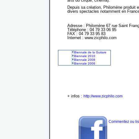
arts du cirque, cinéma).
Depuis sa création, Philomène produit 
divers spectacles notamment en France,
Adresse : Philomène 67 rue Saint Fra
Téléphone : 04 79 33 06 95
FAX : 04 79 33 95 83
Internet : www.zicphilo.com
Biennale de la Guitare
Biennale 2010
Biennale 2008
Biennale 2006
+ infos :
http://www.zicphilo.com
Commentez ou lise