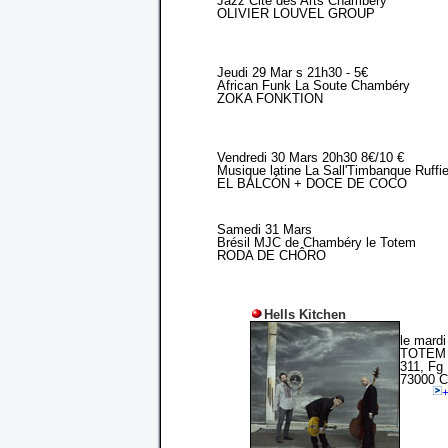
Jazz Cité des Arts Chambéry
OLIVIER LOUVEL GROUP
Jeudi 29 Mar s 21h30 - 5€
African Funk La Soute Chambéry
ZOKA FONKTION
Vendredi 30 Mars 20h30 8€/10 €
Musique latine La Sall'Timbanque Ruffi
EL BALCÓN + DOCE DE COCO
Samedi 31 Mars
Brésil MJC de Chambéry le Totem
RODA DE CHÔRO
Hells Kitchen
le mard
TOTEM 
311, Fg
73000
+