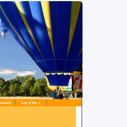
gement
Les p'tits +