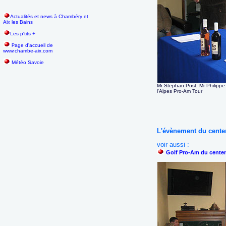
Actualités et news à Chambéry et
Aix les Bains
Les p'tits +
age d'accueil de
P
www.chambe-aix.com
Météo Savoie
Mr Stephan Post, Mr Philippe 
l'Alpes Pro-Am Tour
L'évènement du centen
voir aussi :
Golf Pro-Am du centen