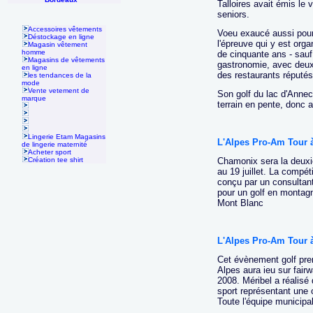
Talloires avait émis l
seniors.
Accessoires vêtements
Voeu exaucé aussi pour 
Déstockage en ligne
l'épreuve qui y est org
Magasin vêtement
homme
de cinquante ans - sauf 
Magasins de vêtements
gastronomie, avec deux
en ligne
des restaurants réputé
les tendances de la
mode
Vente vetement de
Son golf du lac d'Annec
marque
terrain en pente, donc a
Lingerie Etam Magasins
L'Alpes Pro-Am Tour
de lingerie maternité
Acheter sport
Création tee shirt
Chamonix sera la deux
au 19 juillet. La compét
conçu par un consultant 
pour un golf en montag
Mont Blanc
L'Alpes Pro-Am Tour 
Cet évènement golf pren
Alpes aura ieu sur fair
2008. Méribel a réalisé
sport représentant une o
Toute l'équipe municipal