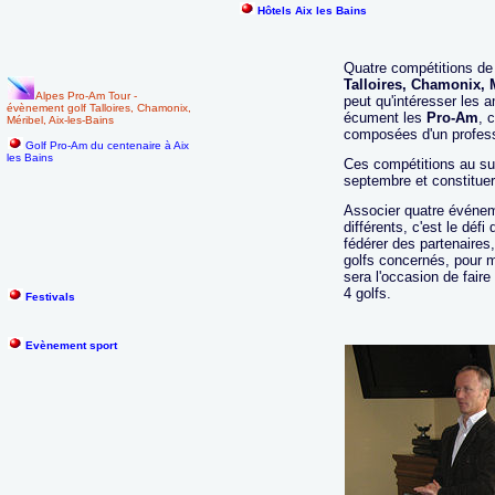
Hôtels Aix les Bains
Quatre compétitions d
Talloires, Chamonix, 
Alpes Pro-Am Tour -
peut qu'intéresser les 
évènement golf Talloires, Chamonix,
écument les
Pro-Am
, 
Méribel, Aix-les-Bains
composées d'un profess
Golf Pro-Am du centenaire à Aix
les Bains
Ces compétitions au su
septembre et constituer
Associer quatre événeme
différents, c'est le déf
fédérer des partenaires,
golfs concernés, pour m
sera l'occasion de fair
4 golfs.
Festivals
Evènement sport