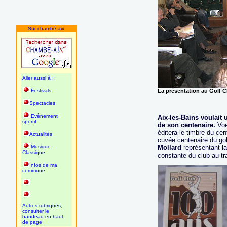
Sur chambé-aix
Aller aussi à :
Festivals
La présentation au Golf C
Spectacles
Evènement
Aix-les-Bains voulait
sportif
de son centenaire.
Voe
éditera le timbre du cen
Actualités
cuvée centenaire du go
Musique
Mollard
représentant la 
Classique
constante du club au t
Infos de ma
commune
Autres rubriques,
consulter le
bandeau en haut
de page