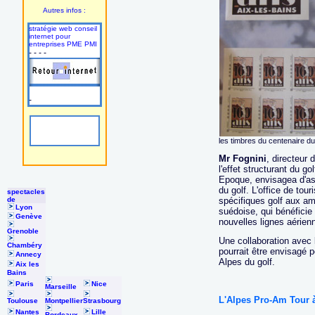
Autres infos :
stratégie web conseil
internet pour
entreprises PME PMI
- - - -
-
les timbres du centenaire du
Mr Fognini
, directeur 
l'effet structurant du go
Epoque, envisagea d'ass
du golf. L'office de to
spectacles
de
spécifiques golf aux am
Lyon
suédoise, qui bénéficie 
Genève
nouvelles lignes aérien
Grenoble
Une collaboration avec 
Chambéry
pourrait être envisagé 
Annecy
Alpes du golf.
Aix les
Bains
Paris
Nice
Marseille
L'Alpes Pro-Am Tour à
Toulouse
Montpellier
Strasbourg
Nantes
Lille
Bordeaux