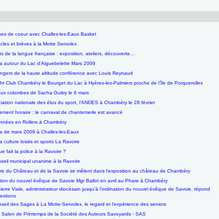
nes de coeur avec Challes-les-Eaux Basket
cles et brèves à la Motte Servolex
ts de la langue française : exposition, ateliers, découverte…
 autour du Lac d'Aiguebelette Mars 2009
ngers de la haute altitude conférence avec Louis Reynaud
ht Club Chambéry le Bourget du Lac à Hyères-les-Palmiers proche de l’île de Porquerolles
ux colombes de Sacha Guitry le 6 mars
ociation nationale des élus du sport, l'ANDES à Chambéry le 28 février
ment horaire : le carnaval de chantemerle est avancé
nées en Rollers à Chambéry
 de mars 2009 à Challes-les-Eaux
culture loisirs et sports La Ravoire
e fait la police à la Ravoire ?
seil municipal unanime à la Ravoire
oire du Château et de la Savoie se mêlent dans l'exposition au château de Chambéry
tion du nouvel évêque de Savoie Mgr Ballot en avril au Phare à Chambéry
ierre Viale, administrateur diocésain jusqu'à l'ordination du nouvel évêque de Savoie, répond
estions
seil des Sages à La Motte-Servolex, le regard et l’expérience des seniors
Salon de Printemps de la Société des Auteurs Savoyards - SAS