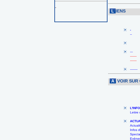
-
L
IENS
-
--
---
-------
-------
--------
A
VOIR SUR
L'INF
Lettre
ACTUA
Actuali
Infos
Specta
Evènem