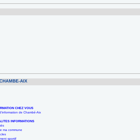
 CHAMBE-AIX
ORMATION CHEZ VOUS
 d'information de Chambé-Aix
LITES INFORMATIONS
tés
 de ma commune
cles
ent sportif