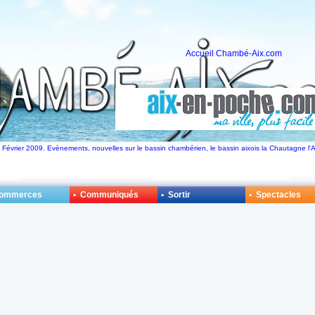
Accueil Chambé-Aix.com
 Février 2009. Evènements, nouvelles sur le bassin chambérien, le bassin aixois la Chautagne l'A
Commerces
• Communiqués
• Sortir
• Spectacles