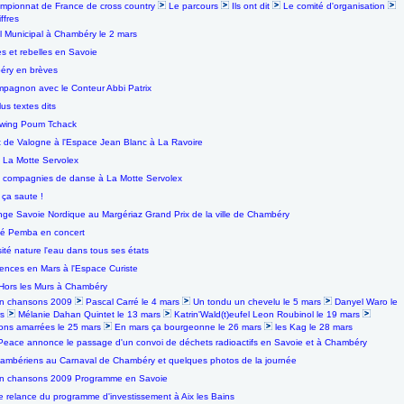
mpionnat de France de cross country
Le parcours
Ils ont dit
Le comité d'organisation
ffres
l Municipal à Chambéry le 2 mars
 et rebelles en Savoie
ry en brèves
pagnon avec le Conteur Abbi Patrix
lus textes dits
wing Poum Tchack
t de Valogne à l'Espace Jean Blanc à La Ravoire
 La Motte Servolex
 compagnies de danse à La Motte Servolex
 ça saute !
nge Savoie Nordique au Margériaz Grand Prix de la ville de Chambéry
é Pemba en concert
sité nature l'eau dans tous ses états
ences en Mars à l'Espace Curiste
Hors les Murs à Chambéry
en chansons 2009
Pascal Carré le 4 mars
Un tondu un chevelu le 5 mars
Danyel Waro le
rs
Mélanie Dahan Quintet le 13 mars
Katrin'Wald(t)eufel Leon Roubinol le 19 mars
ns amarrées le 25 mars
En mars ça bourgeonne le 26 mars
les Kag le 28 mars
eace annonce le passage d'un convoi de déchets radioactifs en Savoie et à Chambéry
ambériens au Carnaval de Chambéry et quelques photos de la journée
n chansons 2009 Programme en Savoie
e relance du programme d'investissement à Aix les Bains