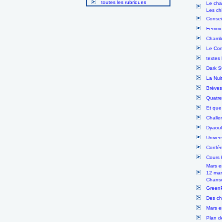
toutes les rubriques
Le cha
Les chi
Consei
Femmes
Chambé
Le Com
textes 
Dark S
La Nui
Brèves
Quatre
Et que
Challe
Dyaoul
Univer
Confér
Cours 
Mars 
12 ma
Chanso
GreenP
Des ch
Mars e
Plan d