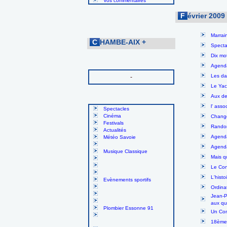
Vos commentaires
F
évrier 2009
Marrai
C
HAMBE-AIX
+
Specta
Dix mo
Agenda
Les da
-
Le Yac
Aux de
l' ass
Spectacles
Cinéma
Change
Festivals
Randon
Actualités
Agenda
Météo Savoie
Agenda 
Musique Classique
Mais qu
Le Con
L'hist
Evènements sportifs
Ordina
Jean-P
aux qu
Plombier Essonne 91
Un Con
18ème 