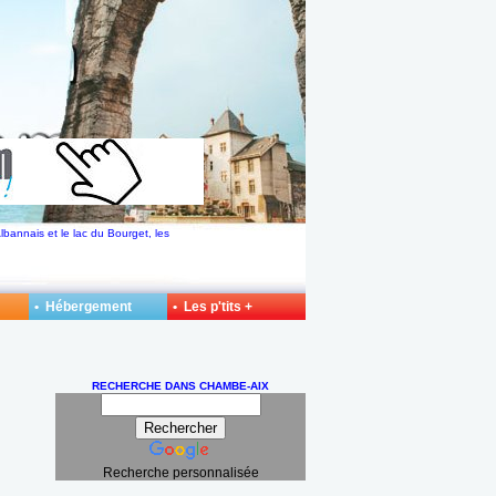
lbannais et le lac du Bourget, les
• Hébergement
• Les p'tits +
RECHERCHE DANS CHAMBE-AIX
Recherche personnalisée