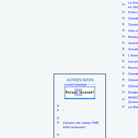
La Sav
en cla
Portes
Chambé
Touris
Infos 
Musiqu
Journé
Actuali
L'asso
Les pr
Recens
Chambé
AUTRES INFOS
Chinoi
- - - -
conseil stratégie
22ème 
Emalpe
MUSIC
Quatuo
La fêt
-
Création site artisan PME
hôtel restaurant