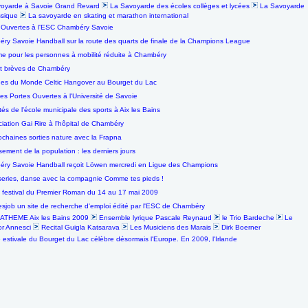
oyarde à Savoie Grand Revard
La Savoyarde des écoles collèges et lycées
La Savoyarde
ssique
La savoyarde en skating et marathon international
 Ouvertes à l'ESC Chambéry Savoie
ry Savoie Handball sur la route des quarts de finale de la Champions League
me pour les personnes à mobilité réduite à Chambéry
et brèves de Chambéry
es du Monde Celtic Hangover au Bourget du Lac
es Portes Ouvertes à l'Université de Savoie
tés de l'école municipale des sports à Aix les Bains
ciation Gai Rire à l'hôpital de Chambéry
ochaines sorties nature avec la Frapna
ement de la population : les derniers jours
ry Savoie Handball reçoit Löwen mercredi en Ligue des Champions
series, danse avec la compagnie Comme tes pieds !
festival du Premier Roman du 14 au 17 mai 2009
sjob un site de recherche d'emploi édité par l'ESC de Chambéry
ATHEME Aix les Bains 2009
Ensemble lyrique Pascale Reynaud
le Trio Bardeche
Le
r Annesci
Recital Guigla Katsarava
Les Musiciens des Marais
Dirk Boerner
e estivale du Bourget du Lac célèbre désormais l'Europe. En 2009, l'Irlande