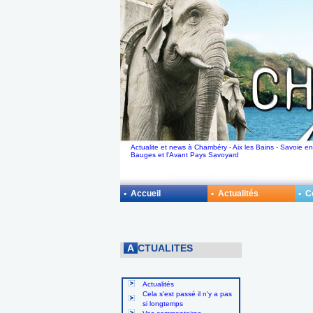
Actualite et news à Chambéry - Aix les Bains - Savoie en
Bauges et l'Avant Pays Savoyard
• Accueil
• Actualités
• 
A
CTUALITES
Actualités
Cela s'est passé il n'y a pas
si longtemps