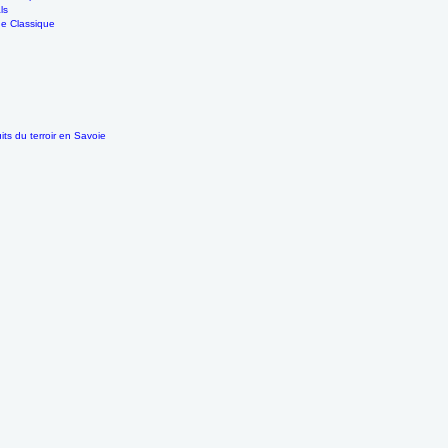
ls
e Classique
its du terroir en Savoie