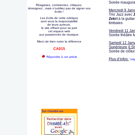
Soirée inaugur
Réagissez, commentez, critiquez,
témoignez...mais n'oubliez pas de signer vos
Mercredi 9 Janvi
écrits !
Trio Jazz avec
Les écrits de cette rubrique
Zekri
à la guita
sont sous la responsabilité
timbales
de leurs auteurs,
le site offrant pour sa part
Vendredi 11 Jan
cet espace web
aux passionnés de musique.
Soirée théâtre 
Merci de bien noter la référence
Samedi 12 Janvi
Supérieure
/LS
CA015
Soirée de clôtu
Répondre à cet article
Plus d’infos
:
htt
Sur chambé-aix