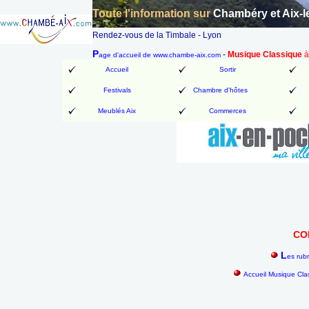
Toute l'information sur
Chambéry et Aix-l
Rendez-vous de la Timbale - Lyon
P
-
Musique Classique
à
age d'accueil de www.chambe-aix.com
Accueil
Sortir
Festivals
Chambre d'hôtes
Meublés Aix
Commerces
CO
L
es rub
Accueil Musique Cla