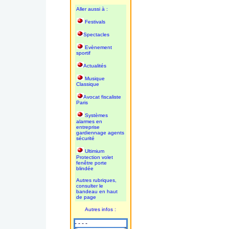
Aller aussi à :
Festivals
Spectacles
Evènement
sportif
Actualités
Musique
Classique
Avocat fiscaliste
Paris
Systèmes
alarmes en
entreprise
gardiennage agents
sécurité
Ultimium
Protection volet
fenêtre porte
blindée
Autres rubriques,
consulter le
bandeau en haut
de page
Autres infos :
- - - -