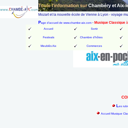
Toute l'information sur
Chambéry et Aix-l
Mozart et la nouvelle école de Vienne à Lyon - voyage mus
P
-
Musique Classique
à
age d'accueil de www.chambe-aix.com
Accueil
Sortir
Festivals
Chambre d'hôtes
Meublés Aix
Commerces
CO
L
es rub
Accueil Musique Cla