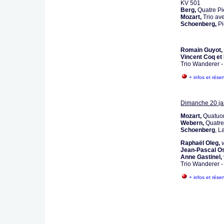
KV 501
Berg,
Quatre Pi
Mozart,
Trio av
Schoenberg,
Pi
Romain Guyot,
Vincent Coq e
Trio Wanderer 
+ infos et rése
Dimanche 20 jan
Mozart,
Quatuor
Webern,
Quatre 
Schoenberg
, L
Raphaël Oleg,
Jean-Pascal O
Anne Gastinel, 
Trio Wanderer 
+ infos et rése