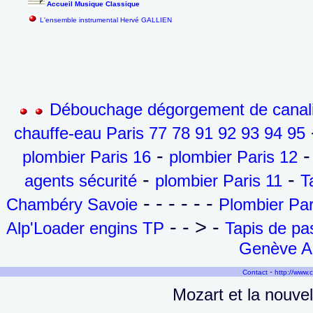
Accueil Musique Classique
L'ensemble instrumental Hervé GALLIEN
Débouchage dégorgement de canalis
-
chauffe-eau Paris 77 78 91 92 93 94 95
-
-
plombier Paris 16
plombier Paris 12
-
-
agents sécurité
plombier Paris 11
T
- - - - - -
Chambéry Savoie
Plombier Par
- - > -
Alp'Loader engins TP
Tapis de p
Genève Ai
-
Contact
http://www.
Mozart et la nouve