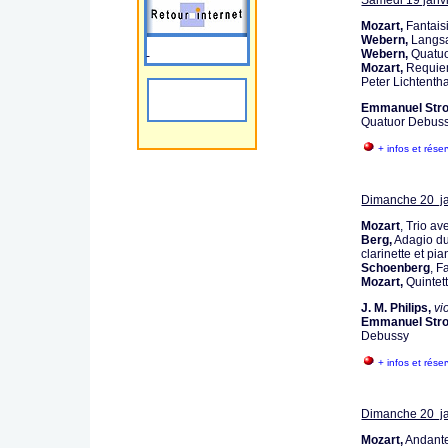
Samedi 19 janvi
Mozart,
Fantais
Webern,
Langsa
Webern,
Quatuo
-
Mozart,
Requiem
Peter Lichtentha
Emmanuel Str
Quatuor Debus
+ infos et rése
Dimanche 20 ja
Mozart
, Trio a
Berg,
Adagio du
clarinette et pi
Schoenberg
, F
Mozart,
Quintett
J. M. Philips,
vi
Emmanuel Stro
Debussy
+ infos et rése
Dimanche 20 ja
Mozart,
Andante 