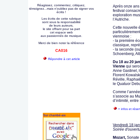
Réagissez, commentez, critiquez,
Après onze ans 
témoignez...mais n'oubliez pas de signer vos
festival consac
écrits !
exploration mus
Les écrits de cette rubrique
l’Autriche.
sont sous la responsabilité
de leurs auteurs,
Cette nouvelle 
le site offrant pour sa part
particulièremen
cet espace web
aux passionnés de musique.
viennoise :
- la première éco
Merci de bien noter la référence
classique, repré
- la seconde (o
CA016
Schoenberg, Al
Répondre à cet article
Du 18 au 20 jan
Vienne
qui sero
Anne Gastinel, 
Florent Kowals
Réville, Rapha
le Quatuor Debu
Comme l’année 
s’associe au Mu
d’intimité, entre
+ infos et rése
Sur chambé-aix
Vendredi 18 jan
Soirée d'ouvert
Mozart,
Sonate 