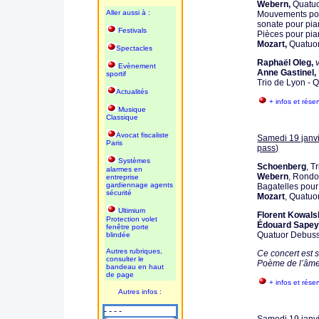
Webern,
Quatuo
Aller aussi à :
Mouvements pou
sonate pour pian
Festivals
Pièces pour pian
Mozart,
Quatuor
Spectacles
Raphaël Oleg,
Evènement
Anne Gastinel,
sportif
Trio de Lyon - 
Actualités
+ infos et rése
Musique
Classique
Avocat fiscaliste
Samedi 19 janv
Paris
pass)
Systèmes
Schoenberg
, T
alarmes en
Webern
, Rondo
entreprise
gardiennage agents
Bagatelles pour
sécurité
Mozart
, Quatuo
Ultimium
Florent Kowalsk
Protection volet
Édouard Sapey
fenêtre porte
Quatuor Debus
blindée
Autres rubriques,
Ce concert est 
consulter le
Poème de l’âme
bandeau en haut
de page
+ infos et rése
Autres infos :
- - - -