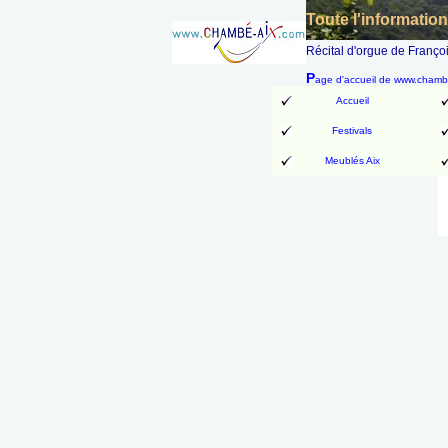
Toute l'informatio
Récital d'orgue de Franç
P
age d'accueil de www.cham
Accueil
Festivals
Meublés Aix