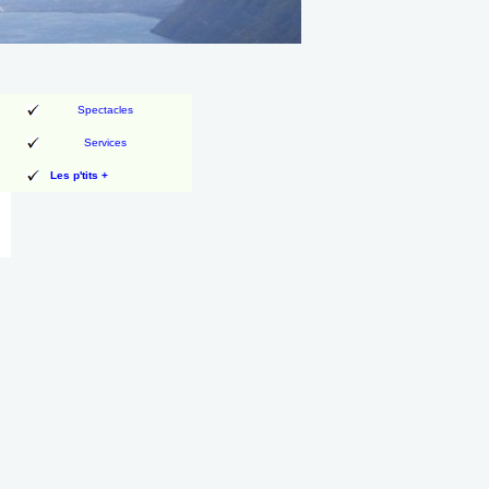
Spectacles
Services
Les p'tits +