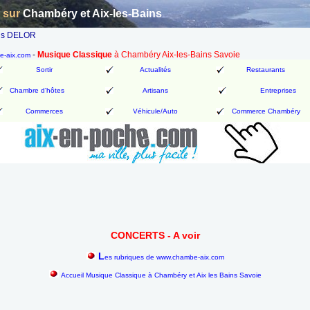
n sur
Chambéry et Aix-les-Bains
ois DELOR
-
Musique Classique
à Chambéry Aix-les-Bains Savoie
be-aix.com
Sortir
Actualités
Restaurants
Chambre d'hôtes
Artisans
Entreprises
Commerces
Véhicule/Auto
Commerce Chambéry
CONCERTS - A voir
L
es rubriques de www.chambe-aix.com
Accueil Musique Classique à Chambéry et Aix les Bains Savoie