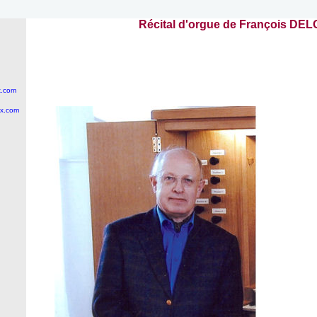
Récital d'orgue de François DE
x.com
ix.com