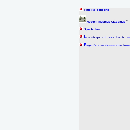
Tous les concerts
*
Accueil Musique Classique
Spectacles
L
es rubriques de www.chambe-ai
P
age d'accueil de www.chambe-a