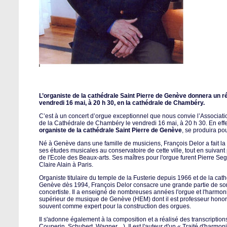
L’organiste de la cathédrale Saint Pierre de Genève donnera un ré
vendredi 16 mai, à 20 h 30, en la cathédrale de Chambéry.
C’est à un concert d’orgue exceptionnel que nous convie l’Associat
de la Cathédrale de Chambéry le vendredi 16 mai, à 20 h 30. En effe
organiste de la cathédrale Saint Pierre de Genève
, se produira po
Né à Genève dans une famille de musiciens, François Delor a fait la
ses études musicales au conservatoire de cette ville, tout en suivant
de l'Ecole des Beaux-arts. Ses maîtres pour l'orgue furent Pierre S
Claire Alain à Paris.
Organiste titulaire du temple de la Fusterie depuis 1966 et de la cat
Genève dès 1994, François Delor consacre une grande partie de son 
concertiste. Il a enseigné de nombreuses années l'orgue et l'harmon
supérieur de musique de Genève (HEM) dont il est professeur honor
souvent comme expert pour la construction des orgues.
Il s'adonne également à la composition et a réalisé des transcription
Couperin, Schubert, Wagner,...). Il est l'auteur d'un « Traité d'harmon