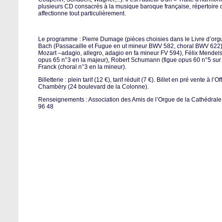
plusieurs CD consacrés à la musique baroque française, répertoire 
affectionne tout particulièrement.
Le programme : Pierre Dumage (pièces choisies dans le Livre d’org
Bach (Passacaille et Fugue en ut mineur BWV 582, choral BWV 62
Mozart –adagio, allegro, adagio en fa mineur FV 594), Félix Mendel
opus 65 n°3 en la majeur), Robert Schumann (figue opus 60 n°5 sur
Franck (choral n°3 en la mineur).
Billetterie : plein tarif (12 €), tarif réduit (7 €). Billet en pré vente à l
Chambéry (24 boulevard de la Colonne).
Renseignements : Association des Amis de l’Orgue de la Cathédral
96 48