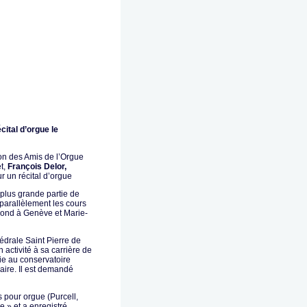
cital d’orgue le
ion des Amis de l’Orgue
t,
François Delor,
ur un récital d’orgue
 plus grande partie de
 parallèlement les cours
egond à Genève et Marie-
hédrale Saint Pierre de
activité à sa carrière de
ie au conservatoire
aire. Il est demandé
s pour orgue (Purcell,
ie » et a enregistré