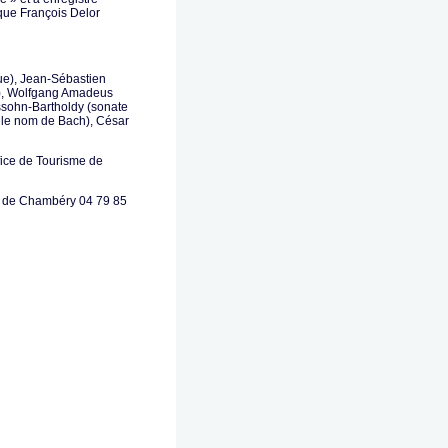
que François Delor
ue), Jean-Sébastien
2), Wolfgang Amadeus
ssohn-Bartholdy (sonate
 le nom de Bach), César
’Office de Tourisme de
e de Chambéry 04 79 85