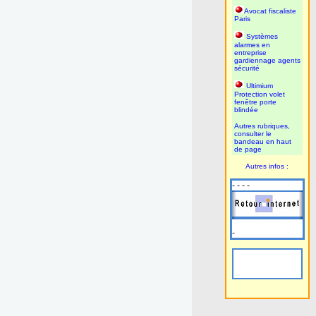
Avocat fiscaliste
Paris
Systèmes
alarmes en
entreprise
gardiennage agents
sécurité
Ultimium
Protection volet
fenêtre porte
blindée
Autres rubriques,
consulter le
bandeau en haut
de page
Autres infos :
- - - -
-