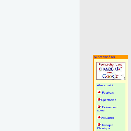
Sur chambé-aix
Aller aussi à :
Festivals
Spectacles
Evènement
sportif
Actualités
Musique
Classique