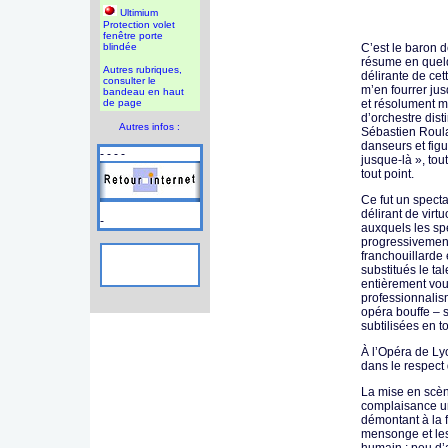
Ultimium
Protection volet
fenêtre porte
blindée
C’est le baron 
résume en quel
Autres rubriques,
délirante de cet
consulter le
m’en fourrer jus
bandeau en haut
de page
et résolument m
d’orchestre dis
Autres infos :
Sébastien Roula
danseurs et figu
- - - -
jusque-là », to
tout point.
Ce fut un specta
délirant de virt
-
auxquels les sp
progressivemen
franchouillarde 
substitués le ta
entièrement vou
professionnalis
opéra bouffe – s
subtilisées en t
À l’Opéra de Lyon
dans le respect 
La mise en scène
complaisance un
démontant à la 
mensonge et les