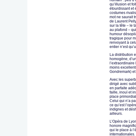
humain : peu d’
qu’illusion et fo
étourdissant et 
costumes rivali
mot ne saurait t
de Laurent Pell
sur la tête – le
au plafond – qui
humour désopilan
tragique pour mi
renvoyant à celu
entier n’est qu’
La distribution 
homogène, d’un 
l’extraordinaire
moins excellent
Gondremark) et 
Avec les superb
dirigé avec subt
en parfaite adéq
faille, inouï et
place primordial
Celui qui n’a pa
ce qu’est l’opér
indignes et dés
ailleurs.
L’Opéra de Lyon
honore magnifiq
qui le place à l
internationales.