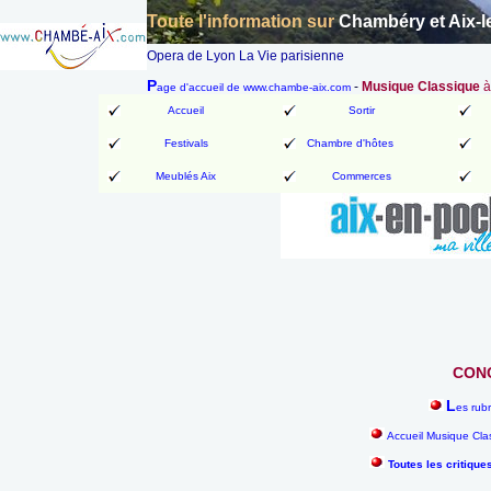
Toute l'information sur
Chambéry et Aix-l
Opera de Lyon La Vie parisienne
P
-
Musique Classique
à
age d'accueil de www.chambe-aix.com
Accueil
Sortir
Festivals
Chambre d'hôtes
Meublés Aix
Commerces
CONC
L
es rub
Accueil Musique Cla
Toutes les critique