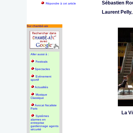
Sébastien Ro
Répondre à cet article
Laurent Pelly,
Sur chambé-aix
Aller aussi à :
Festivals
Spectacles
Evènement
sportif
Actualités
Musique
Classique
Avocat fiscaliste
Paris
La V
Systèmes
alarmes en
entreprise
gardiennage agents
sécurité