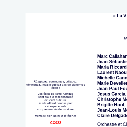
« La V
R
Marc Callaha
Jean-Sébasti
Maria Riccar
Laurent Naour
Michelle Cann
Réagissez, commentez, critiquez,
Marie Develle
témoignez...mais n'oubliez pas de signer vos
Jean-Paul Fo
écrits !
Jesus Garcia
,
Les écrits de cette rubrique
sont sous la responsabilité
Christophe M
de leurs auteurs,
le site offrant pour sa part
Brigitte Hool
,
cet espace web
Jean-Louis Me
aux passionnés de musique.
Claire Delga
Merci de bien noter la référence
CC022
Orchestre et C