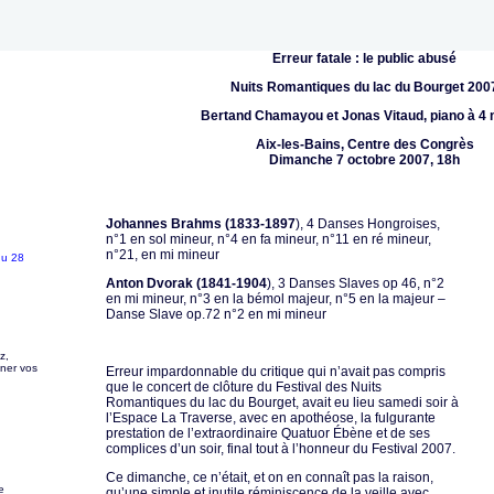
Erreur fatale : le public abusé
Nuits Romantiques du lac du Bourget 200
Bertand Chamayou et Jonas Vitaud,
piano à 4
Aix-les-Bains, Centre des Congrès
Dimanche 7 octobre 2007, 18h
Johannes Brahms (1833-1897
), 4 Danses Hongroises,
n°1 en sol mineur, n°4 en fa mineur, n°11 en ré mineur,
n°21, en mi mineur
du 28
Anton Dvorak (1841-1904
), 3 Danses Slaves op 46, n°2
en mi mineur, n°3 en la bémol majeur, n°5 en la majeur –
Danse Slave op.72 n°2 en mi mineur
z,
gner vos
Erreur impardonnable du critique qui n’avait pas compris
que le concert de clôture du Festival des Nuits
Romantiques du lac du Bourget, avait eu lieu samedi soir à
l’Espace La Traverse, avec en apothéose, la fulgurante
prestation de l’extraordinaire Quatuor Ébène et de ses
complices d’un soir, final tout à l’honneur du Festival 2007.
Ce dimanche, ce n’était, et on en connaît pas la raison,
e
qu’une simple et inutile réminiscence de la veille avec