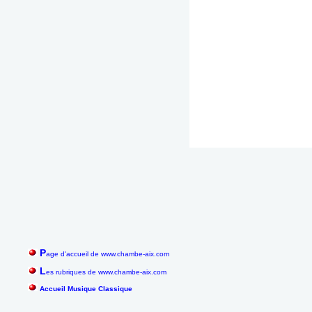
P
age d'accueil de www.chambe-aix.com
L
es rubriques de www.chambe-aix.com
Accueil Musique Classique