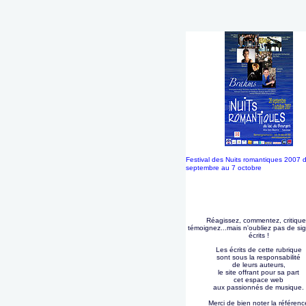
Festival des Nuits romantiques 2007
septembre au 7 octobre
Réagissez, commentez, critique
témoignez...mais n'oubliez pas de si
écrits !
Les écrits de cette rubrique
sont sous la responsabilité
de leurs auteurs,
le site offrant pour sa part
cet espace web
aux passionnés de musique.
Merci de bien noter la référenc