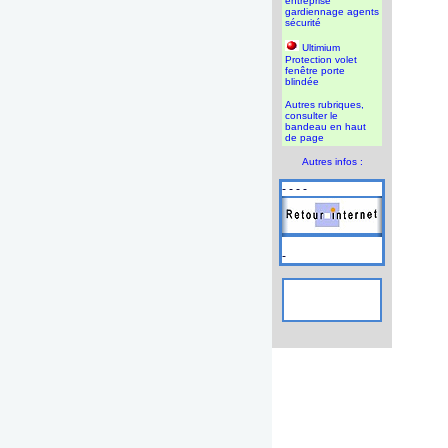
entreprise
gardiennage agents
sécurité
Ultimium
Protection volet
fenêtre porte
blindée
Autres rubriques,
consulter le
bandeau en haut
de page
Autres infos :
- - - -
-