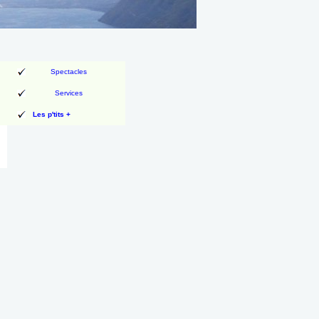
Spectacles
Services
Les p'tits +