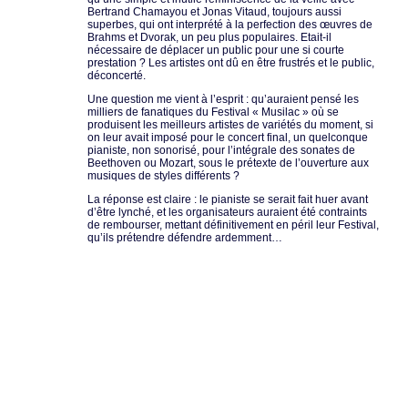
Bertrand Chamayou et Jonas Vitaud, toujours aussi
superbes, qui ont interprété à la perfection des œuvres de
Brahms et Dvorak, un peu plus populaires. Etait-il
nécessaire de déplacer un public pour une si courte
prestation ? Les artistes ont dû en être frustrés et le public,
déconcerté.
Une question me vient à l’esprit : qu’auraient pensé les
milliers de fanatiques du Festival « Musilac » où se
produisent les meilleurs artistes de variétés du moment, si
on leur avait imposé pour le concert final, un quelconque
pianiste, non sonorisé, pour l’intégrale des sonates de
Beethoven ou Mozart, sous le prétexte de l’ouverture aux
musiques de styles différents ?
La réponse est claire : le pianiste se serait fait huer avant
d’être lynché, et les organisateurs auraient été contraints
de rembourser, mettant définitivement en péril leur Festival,
qu’ils prétendre défendre ardemment…