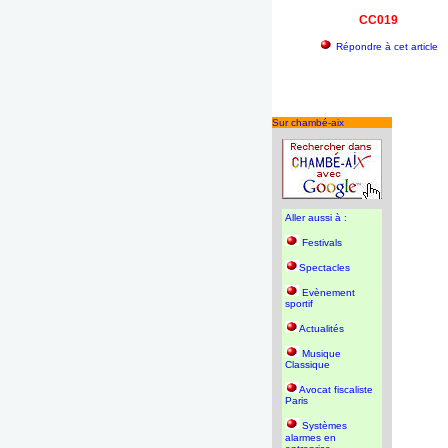
CC019
Répondre à cet article
Sur chambé-aix
Aller aussi à :
Festivals
Spectacles
Evènement
sportif
Actualités
Musique
Classique
Avocat fiscaliste
Paris
Systèmes
alarmes en