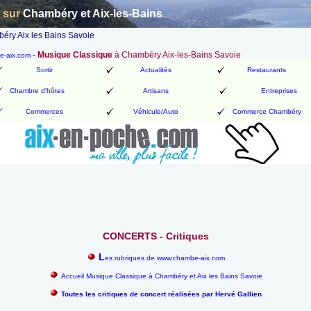
n sur
Chambéry et Aix-les-Bains
ry Aix les Bains Savoie
-
Musique Classique
à Chambéry Aix-les-Bains Savoie
be-aix.com
Sortir
Actualités
Restaurants
Chambre d'hôtes
Artisans
Entreprises
Commerces
Véhicule/Auto
Commerce Chambéry
CONCERTS - Critiques
L
es rubriques de www.chambe-aix.com
Accueil Musique Classique à Chambéry et Aix les Bains Savoie
Toutes les critiques de concert réalisées par Hervé Gallien