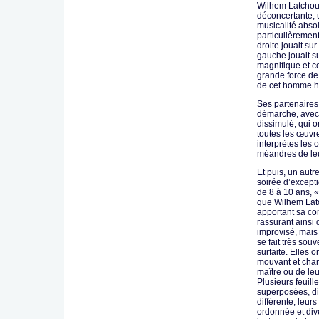
Wilhem Latchoum
déconcertante, 
musicalité abs
particulièrement
droite jouait su
gauche jouait su
magnifique et ce
grande force de 
de cet homme 
Ses partenaires,
démarche, avec 
dissimulé, qui o
toutes les œuvre
interprètes les
méandres de leur
Et puis, un aut
soirée d’exceptio
de 8 à 10 ans, «
que Wilhem Latc
apportant sa con
rassurant ainsi 
improvisé, mai
se fait très sou
surfaite. Elles 
mouvant et cha
maître ou de le
Plusieurs feuill
superposées, d
différente, leu
ordonnée et dive