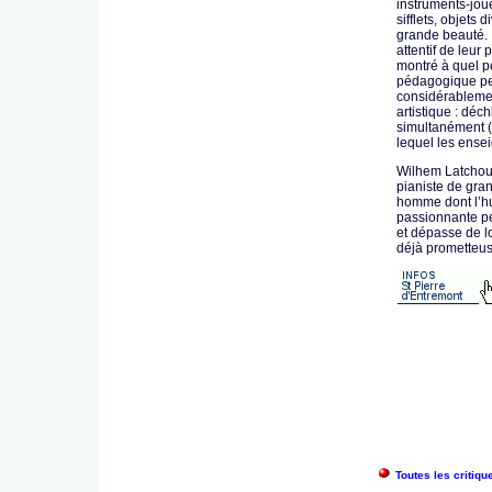
instruments-jou
sifflets, objets 
grande beauté. 
attentif de leur
montré à quel po
pédagogique peu
considérablemen
artistique : déch
simultanément (
lequel les ense
Wilhem Latchou
pianiste de gran
homme dont l’hu
passionnante pe
et dépasse de l
déjà prometteuse
Toutes les critiq