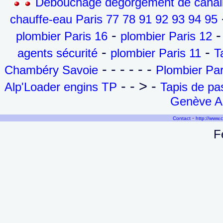
Débouchage dégorgement de canalis
-
chauffe-eau Paris 77 78 91 92 93 94 95
-
-
plombier Paris 16
plombier Paris 12
-
-
agents sécurité
plombier Paris 11
T
- - - - - -
Chambéry Savoie
Plombier Par
- - > -
Alp'Loader engins TP
Tapis de p
Genève Ai
-
Contact
http://www.
F