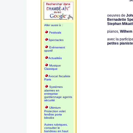
St
oeuvres de
Joh
Bernadette Spe
Stephan Mikaë
Aller aussi à :
pianos,
Wilhem
Festivals
avec la particip
Spectacles
petites pianist
Evènement
sportif
Actualités
Musique
Classique
Avocat fiscaliste
Paris
Systèmes
alarmes en
entreprise
gardiennage agents
sécurité
Ultimium
Protection volet
fenêtre porte
blindée
Autres rubriques,
consulter le
bandeau en haut