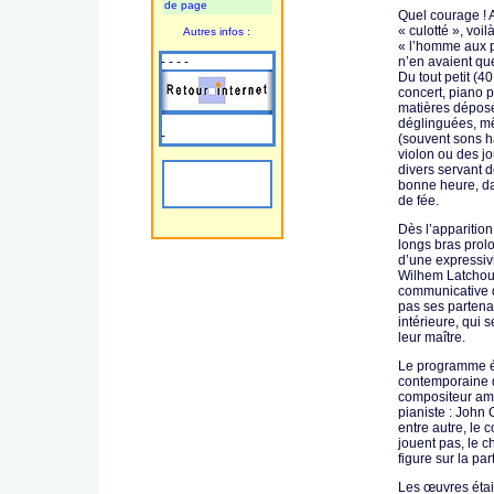
de page
Quel courage ! 
« culotté », voil
Autres infos :
« l’homme aux p
- - - -
n’en avaient que 
Du tout petit (4
concert, piano p
matières déposé
déglinguées, mê
-
(souvent sons ha
violon ou des j
divers servant 
bonne heure, da
de fée.
Dès l’apparitio
longs bras prol
d’une expressivi
Wilhem Latchou
communicative q
pas ses partena
intérieure, qui 
leur maître.
Le programme é
contemporaine d
compositeur amé
pianiste : John
entre autre, le 
jouent pas, le 
figure sur la part
Les œuvres étai