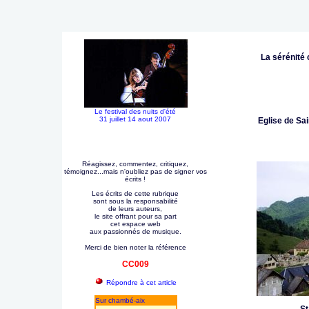
La sérénité
Le festival des nuits d'été
31 juillet 14 aout 2007
Eglise de Sai
Réagissez, commentez, critiquez,
témoignez...mais n'oubliez pas de signer vos
écrits !
Les écrits de cette rubrique
sont sous la responsabilité
de leurs auteurs,
le site offrant pour sa part
cet espace web
aux passionnés de musique.
Merci de bien noter la référence
CC009
Répondre à cet article
Sur chambé-aix