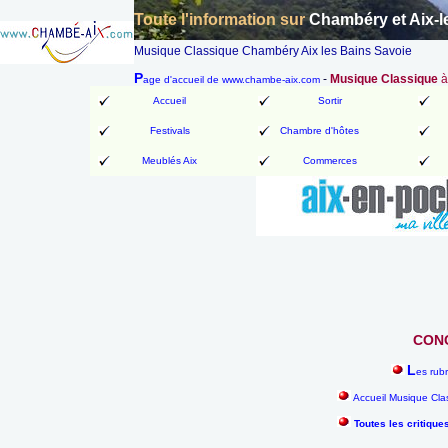
Toute l'information sur
Chambéry et Aix-l
Musique Classique Chambéry Aix les Bains Savoie
P
-
Musique Classique
à
age d'accueil de www.chambe-aix.com
Accueil
Sortir
Festivals
Chambre d'hôtes
Meublés Aix
Commerces
CONC
L
es rub
Accueil Musique Cla
Toutes les critique