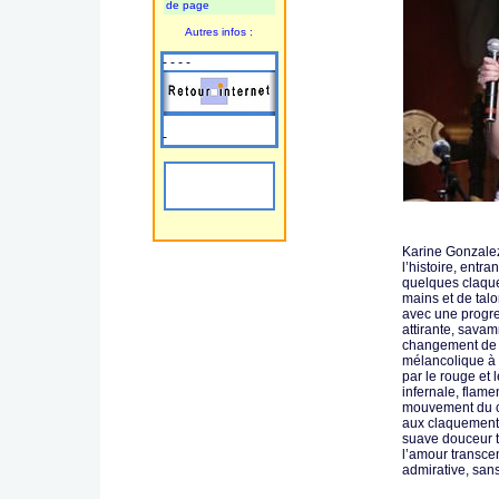
de page
Autres infos :
- - - -
-
Karine Gonzalez
l’histoire, entra
quelques claqu
mains et de talo
avec une progre
attirante, sava
changement de r
mélancolique à 
par le rouge et
infernale, flame
mouvement du co
aux claquements
suave douceur t
l’amour transce
admirative, san