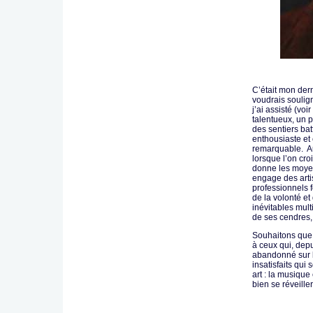
C’était mon dern
voudrais soulign
j’ai assisté (voi
talentueux, un 
des sentiers bat
enthousiaste et 
remarquable. Au
lorsque l’on cro
donne les moyen
engage des artis
professionnels f
de la volonté et
inévitables mult
de ses cendres, 
Souhaitons que 
à ceux qui, depu
abandonné sur 
insatisfaits qui
art : la musique 
bien se réveille