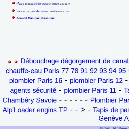
P
age d'accueil de www.chambe-aix.com
L
es rubriques de www.chambe-aix.com
Accueil Musique Classique
Débouchage dégorgement de canalis
-
chauffe-eau Paris 77 78 91 92 93 94 95
-
-
plombier Paris 16
plombier Paris 12
-
-
agents sécurité
plombier Paris 11
T
- - - - - -
Chambéry Savoie
Plombier Par
- - > -
Alp'Loader engins TP
Tapis de p
Genève Ai
-
Contact
http://www.