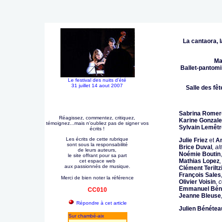
La cantaora, l
Ma
Ballet-pantom
Le festival des nuits d'été
31 juillet 14 aout 2007
Salle des fêt
Sabrina Romer
Réagissez, commentez, critiquez,
Karine Gonzal
témoignez...mais n'oubliez pas de signer vos
Sylvain Lemêt
écrits !
Les écrits de cette rubrique
Julie Friez
et
Am
sont sous la responsabilité
Brice Duval
, al
de leurs auteurs,
Noémie Boutin
le site offrant pour sa part
Mathias Lopez
cet espace web
aux passionnés de musique.
Clément Teriltz
François Sales
Merci de bien noter la référence
Olivier Voisin
,
c
Emmanuel Bén
CC010
Jeanne Bleuse
Répondre à cet article
Julien Bénétea
Sur chambé-aix