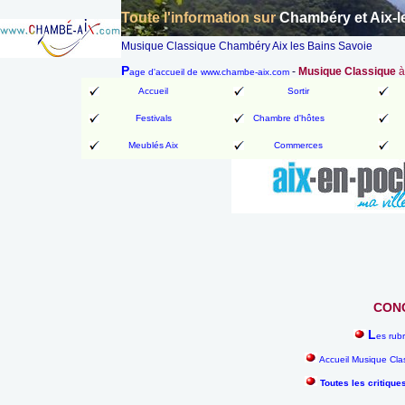
Toute l'information sur
Chambéry et Aix-l
Musique Classique Chambéry Aix les Bains Savoie
P
-
Musique Classique
à
age d'accueil de www.chambe-aix.com
Accueil
Sortir
Festivals
Chambre d'hôtes
Meublés Aix
Commerces
CONC
L
es rub
Accueil Musique Cla
Toutes les critique