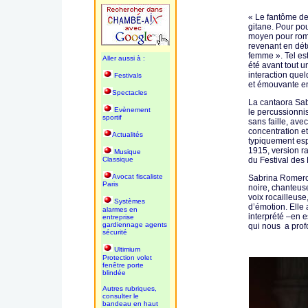
« Le fantôme de
gitane. Pour po
moyen pour romp
revenant en dét
femme ». Tel es
Aller aussi à :
été avant tout 
interaction que
Festivals
et émouvante en
Spectacles
La cantaora Sab
Evènement
le percussionnis
sportif
sans faille, ave
concentration e
Actualités
typiquement esp
1915, version r
Musique
Classique
du Festival des 
Avocat fiscaliste
Sabrina Romero,
Paris
noire, chanteuse
voix rocailleuse
Systèmes
d’émotion. Elle
alarmes en
interprété –en 
entreprise
gardiennage agents
qui nous a pro
sécurité
Ultimium
Protection volet
fenêtre porte
blindée
Autres rubriques,
consulter le
bandeau en haut