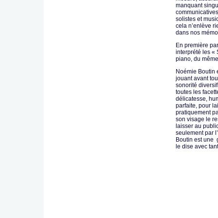
manquant singul
communicatives,
solistes et musi
cela n’enlève ri
dans nos mémoi
En première par
interprété les «
piano, du même
Noémie Boutin e
jouant avant tou
sonorité diversi
toutes les facet
délicatesse, hum
parfaite, pour l
pratiquement par
son visage le re
laisser au publi
seulement par l
Boutin est une 
le dise avec tan