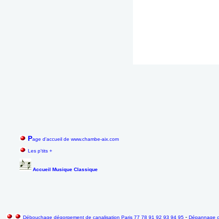
P
age d'accueil de www.chambe-aix.com
Les p'tits +
Accueil Musique Classique
-
Débouchage dégorgement de canalisation Paris 77 78 91 92 93 94 95
Dépannage ch