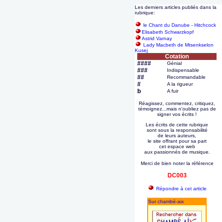
Les derniers articles publiés dans la
rubrique:
le Chant du Danube - Hitchcock
Elisabeth Schwarzkopf
Astrid Varnay
Lady Macbeth de Mtsenkselon
Kusej
Cotation
####
Génial
###
Indispensable
##
Recommandable
#
A la rigueur
b
A fuir
Réagissez, commentez, critiquez,
témoignez...mais n'oubliez pas de
signer vos écrits !
Les écrits de cette rubrique
sont sous la responsabilité
de leurs auteurs,
le site offrant pour sa part
cet espace web
aux passionnés de musique.
Merci de bien noter la référence
DC003
Répondre à cet article
Sur chambé-aix