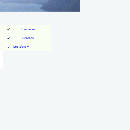
Spectacles
Services
Les p'tits +