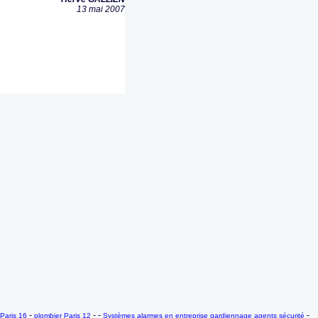
13 mai 2007
-
- -
-
Paris 16
plombier Paris 12
Systèmes alarmes en entreprise gardiennage agents sécurité