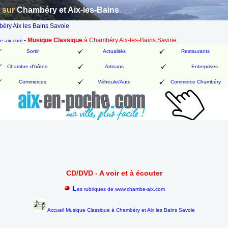
n sur
Chambéry et Aix-les-Bains
ry Aix les Bains Savoie
-
Musique Classique
à Chambéry Aix-les-Bains Savoie
be-aix.com
Sortir
Actualités
Restaurants
Chambre d'hôtes
Artisans
Entreprises
Commerces
Véhicule/Auto
Commerce Chambéry
CD/DVD - A voir et à écouter
L
es rubriques de www.chambe-aix.com
Accueil Musique Classique à Chambéry et Aix les Bains Savoie