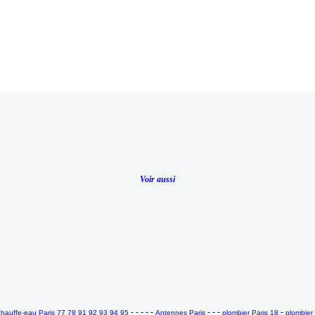
Voir aussi
- - - - -
- - -
-
auffe-eau Paris 77 78 91 92 93 94 95
Antennes Paris
plombier Paris 18
plombier 