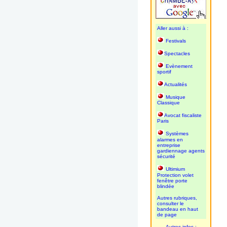
Aller aussi à :
Festivals
Spectacles
Evènement
sportif
Actualités
Musique
Classique
Avocat fiscaliste
Paris
Systèmes
alarmes en
entreprise
gardiennage agents
sécurité
Ultimium
Protection volet
fenêtre porte
blindée
Autres rubriques,
consulter le
bandeau en haut
de page
Autres infos :