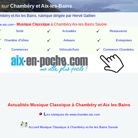
n sur
Chambéry et Aix-les-Bains
éry et Aix les Bains, rubrique dirigée par Hervé Gallien
-
Musique Classique
à Chambéry Aix-les-Bains Savoie
be-aix.com
Sortir
Actualités
Restaurants
Chambre d'hôtes
Artisans
Entreprises
Commerces
Véhicule/Auto
Commerce Chambéry
Actualités Musique Classique à Chambéry et Aix les Bains
L
es rubriques de www.chambe-aix.com
Accueil Musique Classique à Chambéry et Aix les Bains Savoie