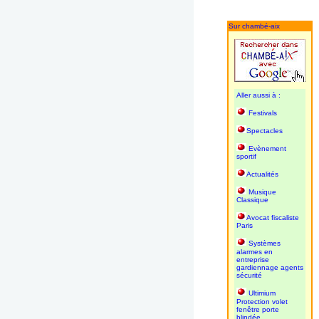
Sur chambé-aix
Aller aussi à :
Festivals
Spectacles
Evènement
sportif
Actualités
Musique
Classique
Avocat fiscaliste
Paris
Systèmes
alarmes en
entreprise
gardiennage agents
sécurité
Ultimium
Protection volet
fenêtre porte
blindée