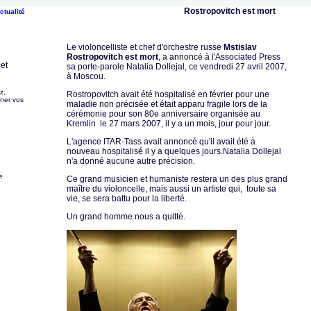
Rostropovitch est mort
ctualité
Le violoncelliste et chef d'orchestre russe
Mstislav
Rostropovitch est mort
, a annoncé à l'Associated Press
cet
sa porte-parole Natalia Dollejal, ce vendredi 27 avril 2007,
à Moscou.
z,
Rostropovitch avait été hospitalisé en février pour une
gner vos
maladie non précisée et était apparu fragile lors de la
cérémonie pour son 80e anniversaire organisée au
Kremlin le 27 mars 2007, il y a un mois, jour pour jour.
L'agence ITAR-Tass avait annoncé qu'il avait été à
nouveau hospitalisé il y a quelques jours.Natalia Dollejal
n'a donné aucune autre précision.
e
Ce grand musicien et humaniste restera un des plus grand
maître du violoncelle, mais aussi un artiste qui, toute sa
vie, se sera battu pour la liberté.
Un grand homme nous a quitté.