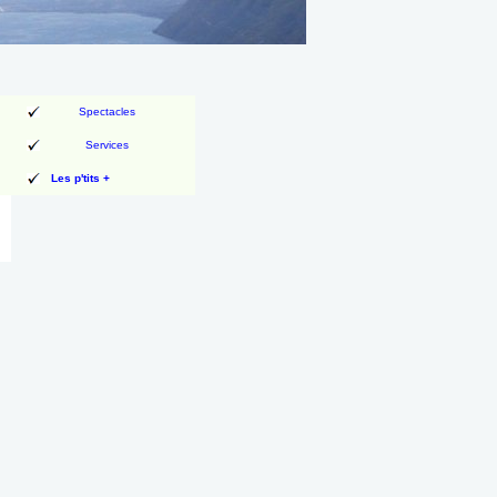
Spectacles
Services
Les p'tits +