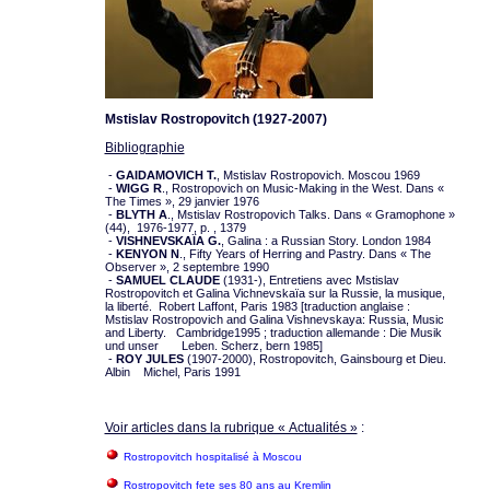
Mstislav Rostropovitch (1927-2007)
Bibliographie
-
GAIDAMOVICH T.
, Mstislav Rostropovich. Moscou 1969
-
WIGG R
., Rostropovich on Music-Making in the West. Dans «
The Times », 29 janvier 1976
-
BLYTH A
., Mstislav Rostropovich Talks. Dans « Gramophone »
(44), 1976-1977, p. , 1379
-
VISHNEVSKAÏA G.
, Galina : a Russian Story. London 1984
-
KENYON N
., Fifty Years of Herring and Pastry. Dans « The
Observer », 2 septembre 1990
-
SAMUEL CLAUDE
(1931-), Entretiens avec Mstislav
Rostropovitch et Galina Vichnevskaïa sur la Russie, la musique,
la liberté. Robert Laffont, Paris 1983 [traduction anglaise :
Mstislav Rostropovich and Galina Vishnevskaya: Russia, Music
and Liberty. Cambridge1995 ; traduction allemande : Die Musik
und unser Leben. Scherz, bern 1985]
-
ROY JULES
(1907-2000), Rostropovitch, Gainsbourg et Dieu.
Albin Michel, Paris 1991
Voir articles dans la rubrique « Actualités »
:
Rostropovitch hospitalisé à Moscou
Rostropovitch fete ses 80 ans au Kremlin