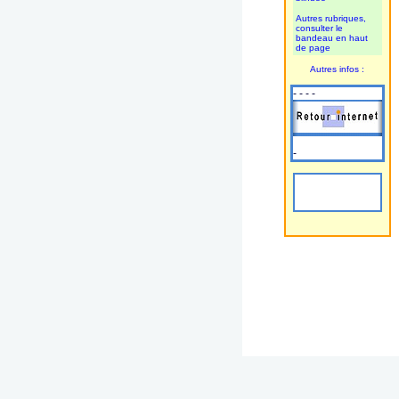
Autres rubriques,
consulter le
bandeau en haut
de page
Autres infos :
- - - -
-