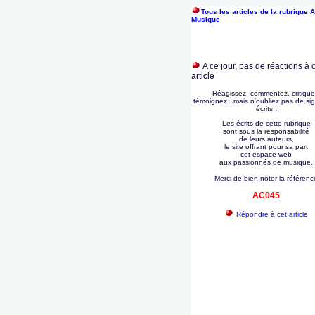
Tous les articles de la rubrique A
Musique
A ce jour, pas de réactions à 
article
Réagissez, commentez, critique
témoignez...mais n'oubliez pas de si
écrits !
Les écrits de cette rubrique
sont sous la responsabilité
de leurs auteurs,
le site offrant pour sa part
cet espace web
aux passionnés de musique.
Merci de bien noter la référenc
AC045
Répondre à cet article