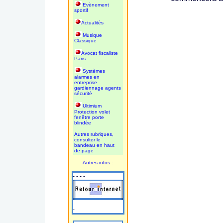
Evènement
sportif
Actualités
Musique
Classique
Avocat fiscaliste
Paris
Systèmes
alarmes en
entreprise
gardiennage agents
sécurité
Ultimium
Protection volet
fenêtre porte
blindée
Autres rubriques,
consulter le
bandeau en haut
de page
Autres infos :
- - - -
-