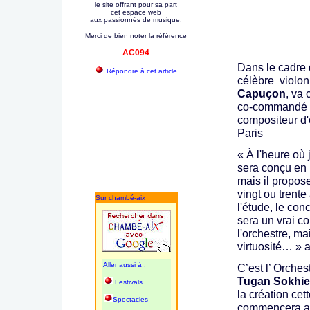
le site offrant pour sa part
cet espace web
aux passionnés de musique.
Merci de bien noter la référence
AC094
Dans le cadre
Répondre à cet article
célèbre violon
Capuçon
, va 
co-commandé pa
compositeur d'
Paris
« À l'heure où 
sera conçu en
mais il propos
vingt ou trente
Sur chambé-aix
l'étude, le con
sera un vrai co
l'orchestre, ma
virtuosité… » a
Aller aussi à :
C’est l’ Orche
Tugan Sokhi
Festivals
la création ce
Spectacles
commencera av