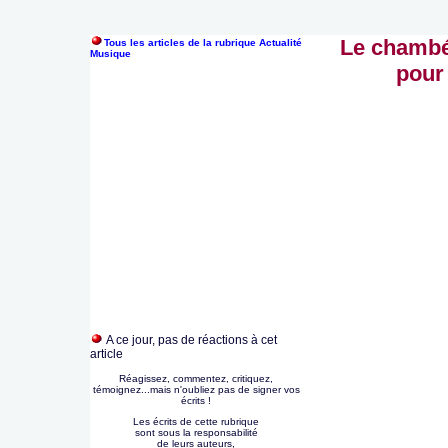
Le chambé
Tous les articles de la rubrique Actualité
Musique
pour 
A ce jour, pas de réactions à cet
article
Réagissez, commentez, critiquez,
témoignez...mais n'oubliez pas de signer vos
écrits !
Les écrits de cette rubrique
sont sous la responsabilité
de leurs auteurs,