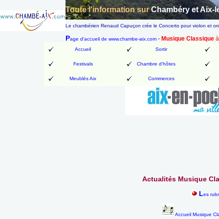
Toute l'information sur
Chambéry et Aix-l
Le chambérien Renaud Capuçon crée le Concerto pour violon et orc
P
-
Musique Classique
à
age d'accueil de www.chambe-aix.com
Accueil
Sortir
Festivals
Chambre d'hôtes
Meublés Aix
Commerces
Actualités Musique Cla
L
es rub
Accueil Musique Cl