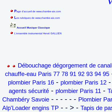
V
P
age d'accueil de www.chambe-aix.com
L
es rubriques de www.chambe-aix.com
Accueil Musique Classique
L'ensemble instrumental Hervé GALLIEN
Débouchage dégorgement de canalis
-
chauffe-eau Paris 77 78 91 92 93 94 95
-
-
plombier Paris 16
plombier Paris 12
-
-
agents sécurité
plombier Paris 11
T
- - - - - -
Chambéry Savoie
Plombier Par
- - > -
Alp'Loader engins TP
Tapis de p