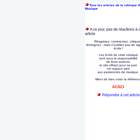
Tous les articles de la rubrique A
Musique
A ce jour, pas de réactions à 
article
Réagissez, commentez, critique
témoignez...mais n'oubliez pas de si
écrits !
Les écrits de cette rubrique
sont sous la responsabilité
de leurs auteurs,
le site offrant pour sa part
cet espace web
aux passionnés de musique.
Merci de bien noter la référenc
AC021
Répondre à cet article