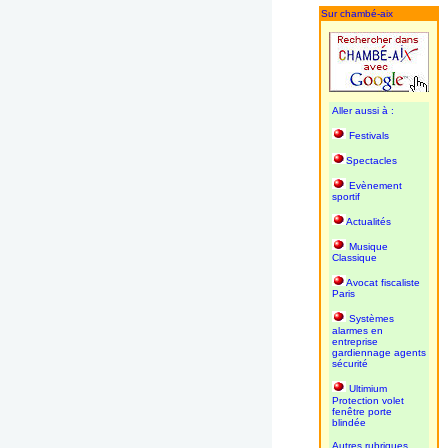
Sur chambé-aix
Aller aussi à :
Festivals
Spectacles
Evènement
sportif
Actualités
Musique
Classique
Avocat fiscaliste
Paris
Systèmes
alarmes en
entreprise
gardiennage agents
sécurité
Ultimium
Protection volet
fenêtre porte
blindée
Autres rubriques,