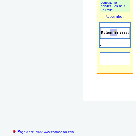
consulter le
bandeau en haut
de page
Autres infos :
- - - -
-
P
age d'accueil de www.chambe-aix.com