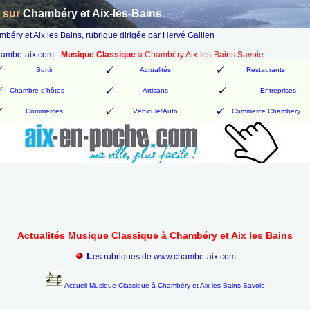
n sur
Chambéry et Aix-les-Bains
éry et Aix les Bains, rubrique dirigée par Hervé Gallien
chambe-aix.com
-
Musique Classique
à Chambéry Aix-les-Bains Savoie
Sortir
Actualités
Restaurants
Chambre d'hôtes
Artisans
Entreprises
Commerces
Véhicule/Auto
Commerce Chambéry
Actualités Musique Classique à Chambéry et Aix les Bains
L
es rubriques de www.chambe-aix.com
Accueil Musique Classique à Chambéry et Aix les Bains Savoie