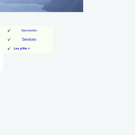
Spectacles
Services
Les p'tits +