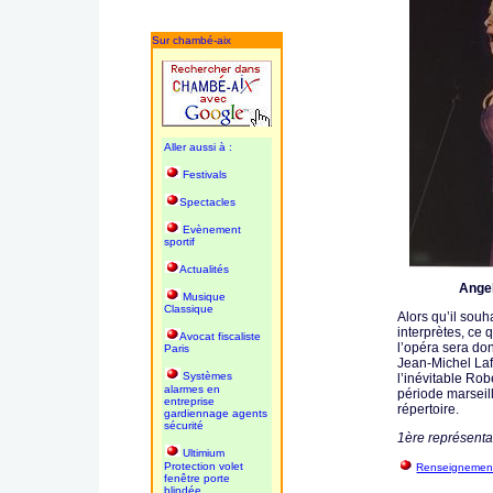
Sur chambé-aix
Aller aussi à :
Festivals
Spectacles
Evènement
sportif
Actualités
Ange
Musique
Classique
Alors qu’il souh
interprètes, ce 
Avocat fiscaliste
l’opéra sera don
Paris
Jean-Michel Laf
Systèmes
l’inévitable Rob
alarmes en
période marseill
entreprise
répertoire.
gardiennage agents
sécurité
1ère représenta
Ultimium
Protection volet
Renseignement
fenêtre porte
blindée