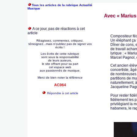
Tous les articles de la rubrique Actualité
Musique
Avec « Marius 
A ce jour, pas de réactions à cet
article
Compositeur fé
Un éléphant ça
Réagissez, commentez, critiquez,
témoignez...mais n'oubliez pas de signer vos
Dîner de cons, 
écrits !
de travail acha
lyrique : « Mari
Les écrits de cette rubrique
sont sous la responsabilité
Marcel Pagnol, 
de leurs auteurs,
le site offrant pour sa part
Cet ancien élèv
cet espace web
concertiste, âgé
aux passionnés de musique.
de nombreuses
Merci de bien noter la référence
partitions de mu
naturellement, à
AC064
Jacqueline Pagn
Répondre à cet article
Pour rester fid
fidèlement les 
privilégiant la 
habanera, le rag