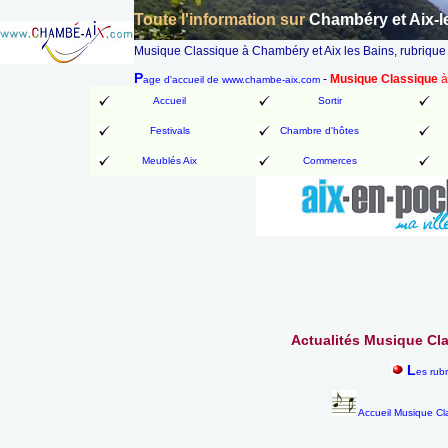
Toute l'information sur
Chambéry et Aix-l
Musique Classique à Chambéry et Aix les Bains, rubrique 
P
-
Musique Classique
à
age d'accueil de www.chambe-aix.com
Accueil
Sortir
Festivals
Chambre d'hôtes
Meublés Aix
Commerces
Actualités Musique Cla
L
es rub
Accueil Musique Cl