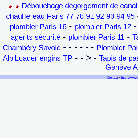
Débouchage dégorgement de canalis
-
chauffe-eau Paris 77 78 91 92 93 94 95
-
-
plombier Paris 16
plombier Paris 12
-
-
agents sécurité
plombier Paris 11
T
- - - - - -
Chambéry Savoie
Plombier Par
- - > -
Alp'Loader engins TP
Tapis de p
Genève Ai
-
Contact
http://www.