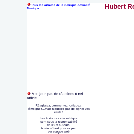
Hubert R
Tous les articles de la rubrique Actualité
Musique
A ce jour, pas de réactions à cet
article
Réagissez, commentez, critiquez,
témoignez...mais n'oubliez pas de signer vos
écrits !
Les écrits de cette rubrique
sont sous la responsabilité
de leurs auteurs,
le site offrant pour sa part
cet espace web