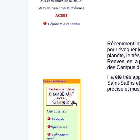
aux passionnés de musique.
Merci de bien noter la référence
AC091
Répondre à cet article
Récemment invi
pour évoquer l
planète, le trè
Reeves, en a pr
des Campus d
Il a été très 
Sur chambé-aix
Saint-Saëns et
précise et musi
Aller aussi à :
Festivals
Spectacles
Evènement
sportif