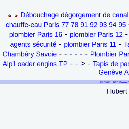
Débouchage dégorgement de canalis
-
chauffe-eau Paris 77 78 91 92 93 94 95
-
-
plombier Paris 16
plombier Paris 12
-
-
agents sécurité
plombier Paris 11
T
- - - - - -
Chambéry Savoie
Plombier Par
- - > -
Alp'Loader engins TP
Tapis de p
Genève Ai
-
Contact
http://www.
Hubert