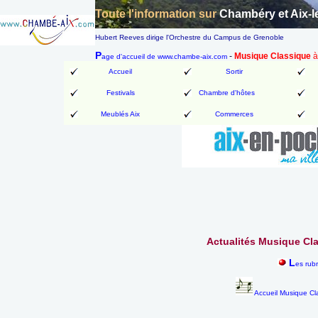
Toute l'information sur
Chambéry et Aix-l
Hubert Reeves dirige l'Orchestre du Campus de Grenoble
P
-
Musique Classique
à
age d'accueil de www.chambe-aix.com
Accueil
Sortir
Festivals
Chambre d'hôtes
Meublés Aix
Commerces
Actualités Musique Cla
L
es rub
Accueil Musique Cl