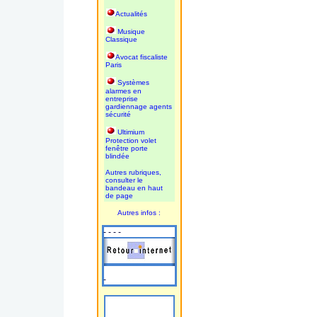
Actualités
Musique
Classique
Avocat fiscaliste
Paris
Systèmes
alarmes en
entreprise
gardiennage agents
sécurité
Ultimium
Protection volet
fenêtre porte
blindée
Autres rubriques,
consulter le
bandeau en haut
de page
Autres infos :
- - - -
-