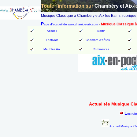
Toute l'information sur
Chambéry et Aix-l
Musique Classique à Chambéry et Aix les Bains, rubrique 
P
-
Musique Classique
à
age d'accueil de www.chambe-aix.com
Accueil
Sortir
Festivals
Chambre d'hôtes
Meublés Aix
Commerces
Actualités Musique Cla
L
es rub
Accueil Musique Cl