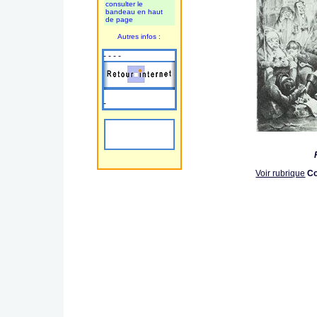
consulter le
bandeau en haut
de page
Autres infos :
- - - -
-
Résur
Voir rubrique
C