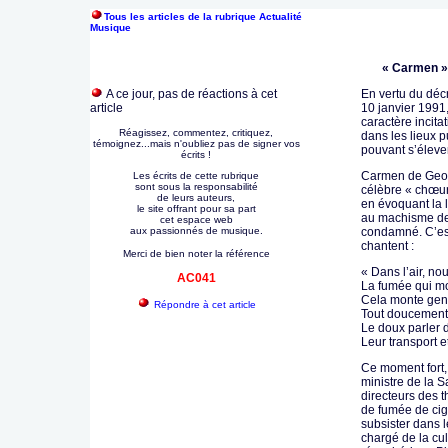
Tous les articles de la rubrique Actualité
Musique
« Carmen »,
A ce jour, pas de réactions à cet
En vertu du déc
article
10 janvier 1991,
caractère incitat
Réagissez, commentez, critiquez,
dans les lieux 
témoignez...mais n'oubliez pas de signer vos
pouvant s’éleve
écrits !
Carmen de Georg
Les écrits de cette rubrique
sont sous la responsabilité
célèbre « chœur
de leurs auteurs,
en évoquant la 
le site offrant pour sa part
au machisme de
cet espace web
aux passionnés de musique.
condamné. C’est
chantent :
Merci de bien noter la référence
« Dans l’air, n
AC041
La fumée qui mo
Cela monte gent
Répondre à cet article
Tout doucement,
Le doux parler 
Leur transport e
Ce moment fort, 
ministre de la S
directeurs des 
de fumée de cig
subsister dans l
chargé de la cu