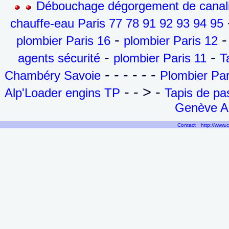
Débouchage dégorgement de canalis
-
chauffe-eau Paris 77 78 91 92 93 94 95
-
-
plombier Paris 16
plombier Paris 12
-
-
agents sécurité
plombier Paris 11
T
- - - - - -
Chambéry Savoie
Plombier Par
- - > -
Alp'Loader engins TP
Tapis de p
Genève Ai
-
Contact
http://www.