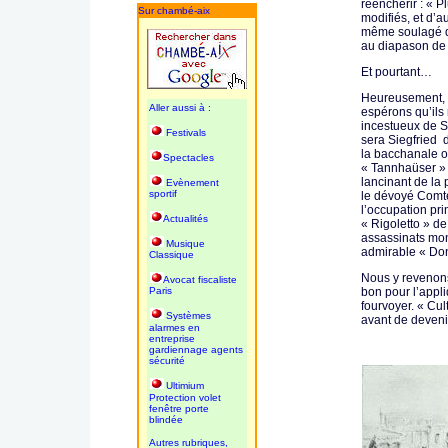
réenchérir : « P
Sur chambé-aix
modifiés, et d’a
même soulagé de 
au diapason de 
Et pourtant…
Heureusement, n
Aller aussi à :
espérons qu’ils
incestueux de S
Festivals
sera Siegfried 
la bacchanale 
Spectacles
« Tannhaüser » 
lancinant de la
Evènement
sportif
le dévoyé Comte
l’occupation pri
Actualités
« Rigoletto » de
assassinats mons
Musique
admirable « Don
Classique
Nous y revenons
Avocat fiscaliste
Paris
bon pour l’appli
fourvoyer. « Cul
Systèmes
avant de deveni
alarmes en
entreprise
gardiennage agents
sécurité
Ultimium
Protection volet
fenêtre porte
blindée
Autres rubriques,