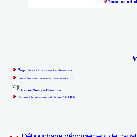
Tous les artic
V
P
age d'accueil de www.chambe-aix.com
L
es rubriques de www.chambe-aix.com
Accueil Musique Classique
L'ensemble instrumental Hervé GALLIEN
Débouchage dégorgement de canalis