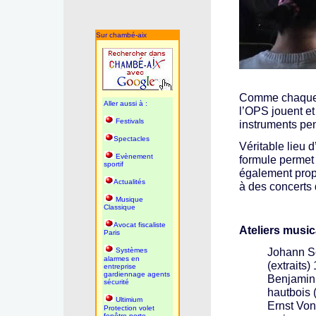
Sur chambé-aix
Comme chaque 
Aller aussi à :
l’OPS jouent et
Festivals
instruments pe
Spectacles
Véritable lieu 
Evènement
formule permet 
sportif
également propo
Actualités
à des concerts
Musique
Classique
Avocat fiscaliste
Ateliers musica
Paris
Johann Se
Systèmes
alarmes en
(extraits) 
entreprise
gardiennage agents
Benjamin 
sécurité
hautbois (
Ultimium
Ernst Vo
Protection volet
fenêtre porte