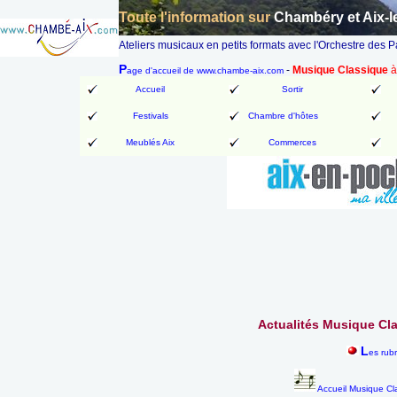
Toute l'information sur
Chambéry et Aix-l
Ateliers musicaux en petits formats avec l'Orchestre des 
P
-
Musique Classique
à
age d'accueil de www.chambe-aix.com
Accueil
Sortir
Festivals
Chambre d'hôtes
Meublés Aix
Commerces
Actualités Musique Cla
L
es rub
Accueil Musique Cl