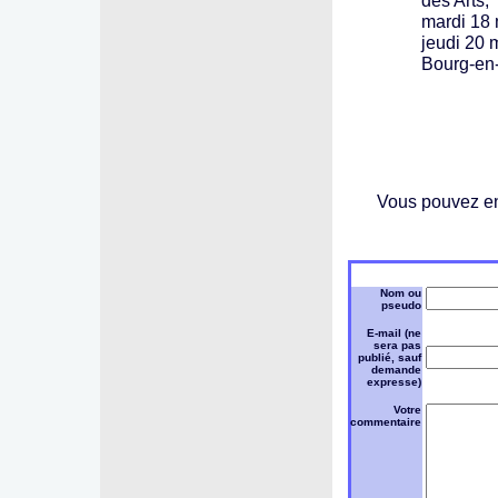
des Arts, 
mardi 18 
jeudi 20 
Bourg-en-
Vous pouvez env
Nom ou
pseudo
E-mail (ne
sera pas
publié, sauf
demande
expresse)
Votre
commentaire