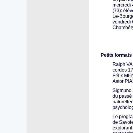
mercredi 
(73): élè
Le-Bourge
vendredi 
Chambéry-
Petits formats
Ralph VA
cordes 17
Félix ME
Astor PIA
Sigmund F
du passé :
naturelle
psycholo
Le progra
de Savoie
explorant