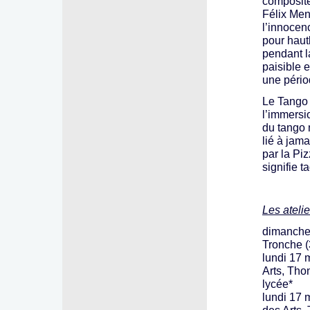
composite
Félix Men
l’innocen
pour hau
pendant l
paisible 
une pério
Le Tango 
l’immersi
du tango 
lié à jama
par la Pi
signifie t
Les atelie
dimanche 
Tronche (
lundi 17 
Arts, Thon
lycée*
lundi 17 