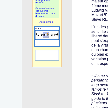
majeur op
blindée
4ème mo
Autres rubriques,
Ludwig V
consulter le
bandeau en haut
Mozart 5’
de page
Steve REI
Autres infos :
L’un des 
- - - -
sentir li
liberté da
peut s’ex
-
de la virt
d’un chan
ou bien e
variation
d’introspe
« Je me r
pendant mo
loup avec
temps le 
Sissi »…) 
guide to t
plusieurs
cette ann