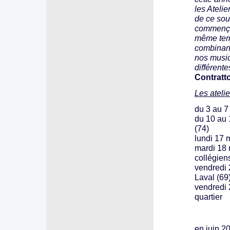
les Atelie
de ce sou
commençait
même tem
combinant
nos music
différent
Contratto
Les atelie
du 3 au 7
du 10 au 
(74)
lundi 17 
mardi 18 
collégien
vendredi 
Laval (69
vendredi 2
quartier
en juin 20