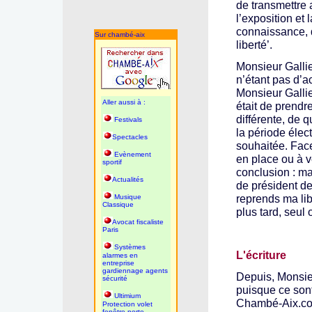
de transmettre a
l’exposition et 
connaissance, q
Sur chambé-aix
liberté’.
Monsieur Galli
n’étant pas d’a
Monsieur Gallie
Aller aussi à :
était de prendr
différente, de q
Festivals
la période élec
Spectacles
souhaitée. Face
Evènement
en place ou à ve
sportif
conclusion : ma
Actualités
de président de
reprends ma lib
Musique
Classique
plus tard, seul
Avocat fiscaliste
Paris
Systèmes
L'écriture
alarmes en
entreprise
gardiennage agents
Depuis, Monsieu
sécurité
puisque ce sont
Ultimium
Chambé-Aix.com
Protection volet
fenêtre porte