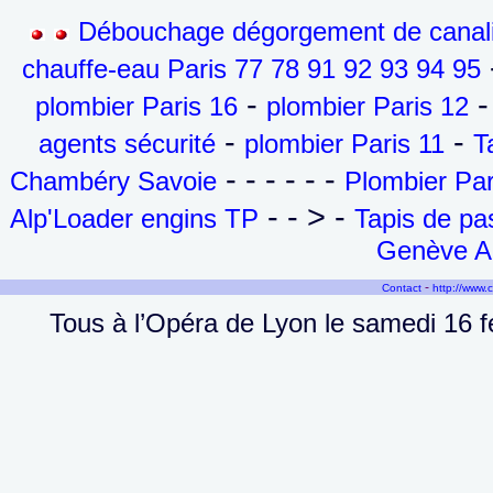
Débouchage dégorgement de canalis
-
chauffe-eau Paris 77 78 91 92 93 94 95
-
-
plombier Paris 16
plombier Paris 12
-
-
agents sécurité
plombier Paris 11
T
- - - - - -
Chambéry Savoie
Plombier Par
- - > -
Alp'Loader engins TP
Tapis de p
Genève Ai
-
Contact
http://www.
Tous à l’Opéra de Lyon le samedi 16 f