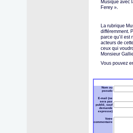
Musique avec l
Ferey ».
La rubrique Mu
différemment. P
parce qu’il est
acteurs de cett
ceux qui voudro
Monsieur Galli
Vous pouvez env
Nom ou
pseudo
E-mail (ne
sera pas
publié, sauf
demande
expresse)
Votre
commentaire