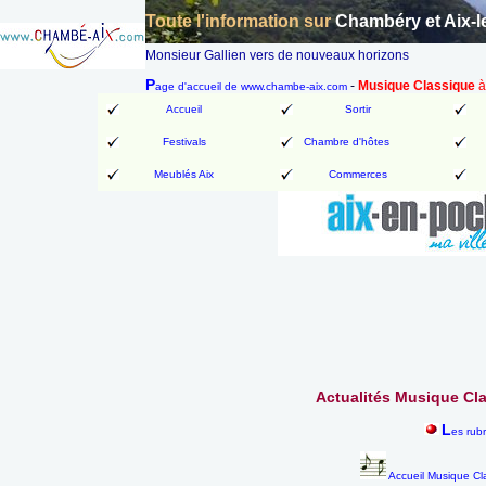
Toute l'information sur
Chambéry et Aix-l
Monsieur Gallien vers de nouveaux horizons
P
-
Musique Classique
à
age d'accueil de www.chambe-aix.com
Accueil
Sortir
Festivals
Chambre d'hôtes
Meublés Aix
Commerces
Actualités Musique Cla
L
es rub
Accueil Musique Cl