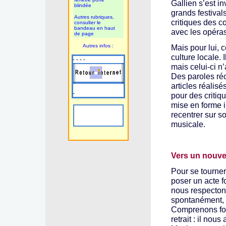
Gallien s’est i
blindée
grands festivals
Autres rubriques,
critiques des c
consulter le
bandeau en haut
avec les opéra
de page
Autres infos :
Mais pour lui, 
culture locale. 
- - - -
mais celui-ci n’
Des paroles réc
articles réalis
-
pour des critiqu
mise en forme i
recentrer sur so
musicale.
Vers un nouve
Pour se tourner
poser un acte fo
nous respecton
spontanément, a
Comprenons for
retrait : il nou