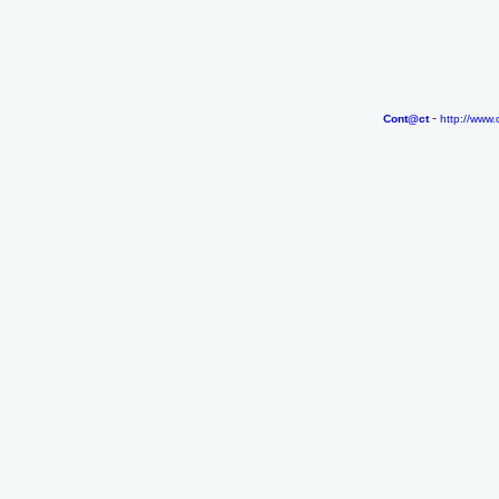
-
Cont@ct
http://www