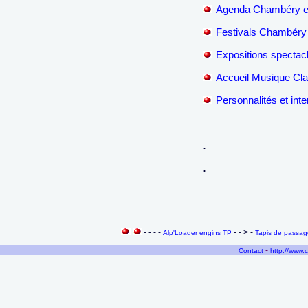
Agenda Chambéry et
Festivals Chambéry 
Expositions spectacl
Accueil Musique Cla
Personnalités et int
.
.
- - - -
- - > -
Alp'Loader engins TP
Tapis de passa
-
Contact
http://www.