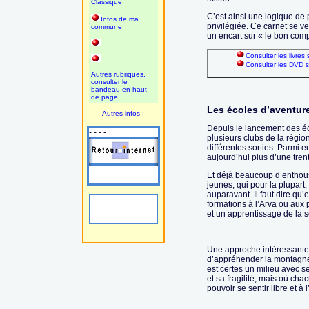
Classique
C’est ainsi une logique de 
Infos de ma
privilégiée. Ce carnet se 
commune
un encart sur « le bon com
Consulter les livres
Consulter les DVD s
Autres rubriques,
consulter le
bandeau en haut
de page
Les écoles d’aventure
Autres infos :
Depuis le lancement des éc
- - - -
plusieurs clubs de la région
différentes sorties. Parmi 
aujourd’hui plus d’une tren
Et déjà beaucoup d’enthou
-
jeunes, qui pour la plupart
auparavant. Il faut dire qu’
formations à l’Arva ou aux 
et un apprentissage de la s
Une approche intéressante
d’appréhender la montagne
est certes un milieu avec s
et sa fragilité, mais où ch
pouvoir se sentir libre et à 