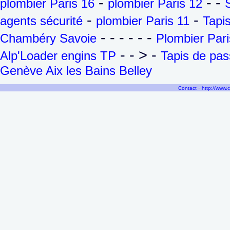
-
- -
plombier Paris 16
plombier Paris 12
-
-
agents sécurité
plombier Paris 11
Tapi
- - - - - -
Chambéry Savoie
Plombier Pari
- - > -
Alp'Loader engins TP
Tapis de pa
Genève Aix les Bains Belley
-
Contact
http://www.