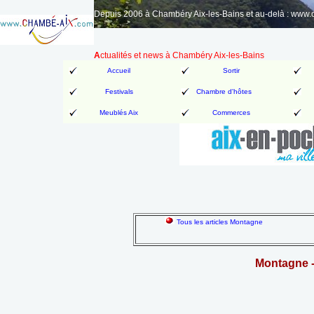
Depuis 2006 à Chambéry Aix-les-Bains et au-delà : www
A
ctualités et news à Chambéry Aix-les-Bains
Accueil
Sortir
Festivals
Chambre d'hôtes
Meublés Aix
Commerces
Tous les articles Montagne
Montagne -