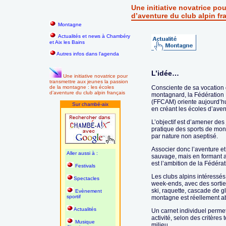
Une initiative novatrice po
d’aventure du club alpin fr
Montagne
Actualités et news à Chambéry
et Aix les Bains
Autres infos dans l'agenda
L’idée…
Une initiative novatrice pour
transmettre aux jeunes la passion
de la montagne : les écoles
Consciente de sa vocation 
d’aventure du club alpin français
montagnard, la Fédération
(FFCAM) oriente aujourd’hui
Sur chambé-aix
en créant les écoles d’aven
L’objectif est d’amener des
pratique des sports de mon
par nature non aseptisé.
Associer donc l’aventure e
Aller aussi à :
sauvage, mais en formant aux
est l’ambition de la Fédérat
Festivals
Les clubs alpins intéressés
Spectacles
week-ends, avec des sortie
ski, raquette, cascade de g
Evènement
sportif
montagne est réellement ab
Actualités
Un carnet individuel perm
activité, selon des critère
Musique
milieu.