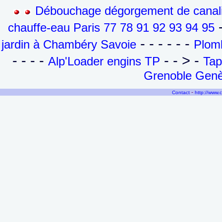
Débouchage dégorgement de canalis
-
chauffe-eau Paris 77 78 91 92 93 94 95
- - - - - -
jardin à Chambéry Savoie
Plomb
- - - -
- - > -
Alp'Loader engins TP
Tap
Grenoble Genèv
-
Contact
http://www.