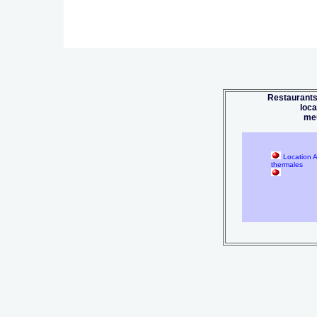
Restaurants
loc
me
Location A
thermales