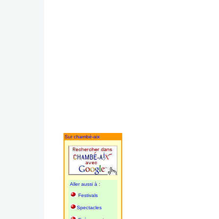
Sur chambé-aix
Aller aussi à :
Festivals
Spectacles