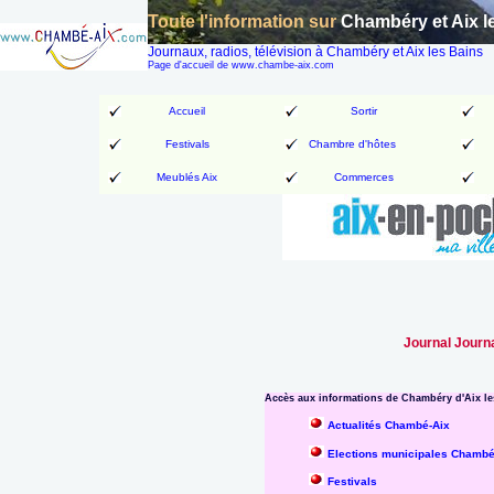
Toute l'information sur
Chambéry et Aix l
Journaux, radios, télévision à Chambéry et Aix les Bains
Page d'accueil de www.chambe-aix.com
Accueil
Sortir
Festivals
Chambre d'hôtes
Meublés Aix
Commerces
Journal Journ
Accès aux informations de Chambéry d'Aix les
Actualités Chambé-Aix
Elections municipales Chambér
Festivals