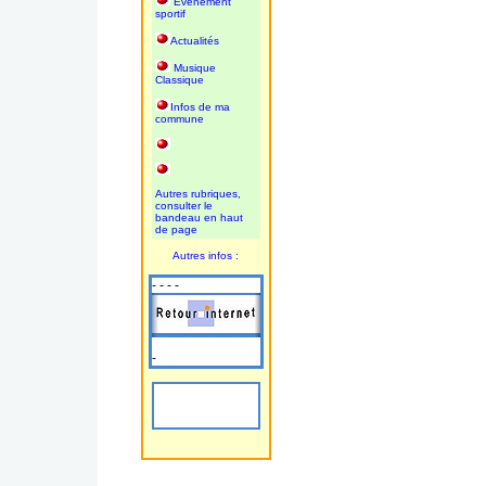
Evènement
sportif
Actualités
Musique
Classique
Infos de ma
commune
Autres rubriques,
consulter le
bandeau en haut
de page
Autres infos :
- - - -
-