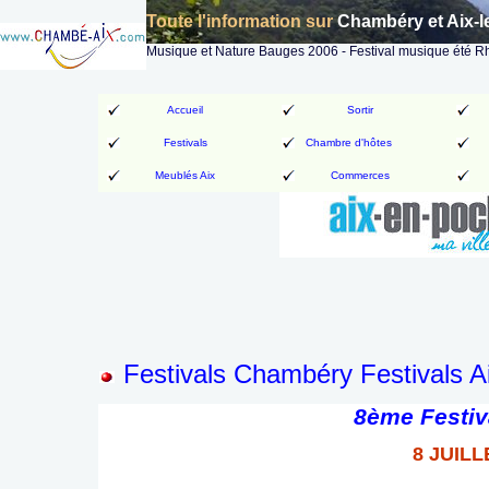
Toute l'information sur
Chambéry et Aix-l
Musique et Nature Bauges 2006 - Festival musique été 
Accueil
Sortir
Festivals
Chambre d'hôtes
Meublés Aix
Commerces
Festivals Chambéry Festivals A
8ème Festiv
8 J
UILL