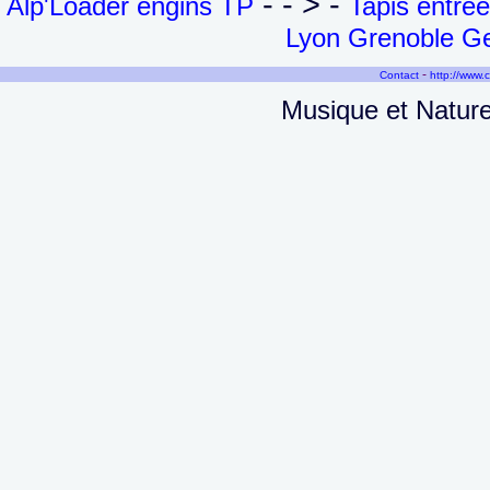
- - > -
Alp'Loader engins TP
Tapis entré
Lyon Grenoble Ge
-
Contact
http://www.
Musique et Natur