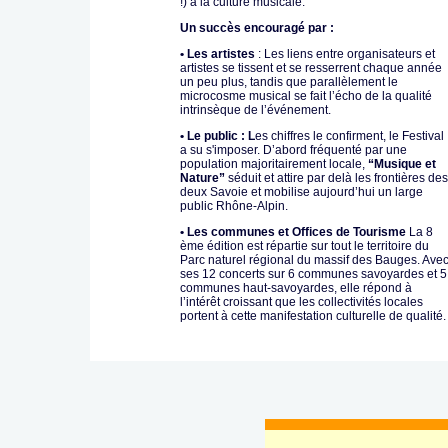
!) à la culture musicale.
Un succès encouragé par :
• Les artistes
: Les liens entre organisateurs et
artistes se tissent et se resserrent chaque année
un peu plus, tandis que parallèlement le
microcosme musical se fait l’écho de la qualité
intrinsèque de l’événement.
• Le public : L
es chiffres le confirment, le Festival
a su s'imposer. D’abord fréquenté par une
population majoritairement locale,
“Musique et
Nature”
séduit et attire par delà les frontières des
deux Savoie et mobilise aujourd’hui un large
public Rhône-Alpin.
• Les communes et Offices de Tourisme
La 8
ème édition est répartie sur tout le territoire du
Parc naturel régional du massif des Bauges. Ave
ses 12 concerts sur 6 communes savoyardes et 5
communes haut-savoyardes, elle répond à
l’intérêt croissant que les collectivités locales
portent à cette manifestation culturelle de qualité.