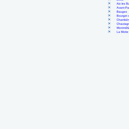
Aix les B
Avant-Pa
Bauges
Bourget 
Chambér
Chautag
Montméli
La Motte