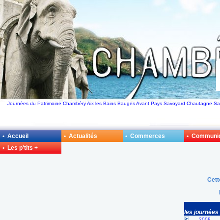
Journées du Patrimoine Chambéry Aix les Bains Bauges Avant Pays Savoyard Chautagne Sa
• Accueil
• Actualités
• Commerces
• Communi
• Les p'tits +
Cett
les journées
2008