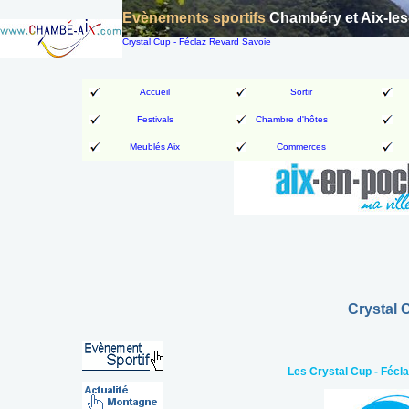
Evènements sportifs
Chambéry et Aix-les
Crystal Cup - Féclaz Revard Savoie
Accueil
Sortir
Festivals
Chambre d'hôtes
Meublés Aix
Commerces
Crystal 
Les Crystal Cup - Fécl