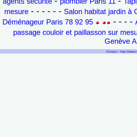
-
-
agents sécurité
plombier Paris 11
Tapi
- - - - - -
mesure
Salon habitat jardin 
- - - -
Déménageur Paris 78 92 95
passage couloir et paillasson sur mes
Genève Ai
-
Contact
http://www.