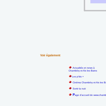
Voir également
Actualités et news à
Chambéry et Aix les Bains
Les p'tits +
Cinéma Chambéry et Aix les B
Sortir la nuit
P
age d'accueil de www.chamb