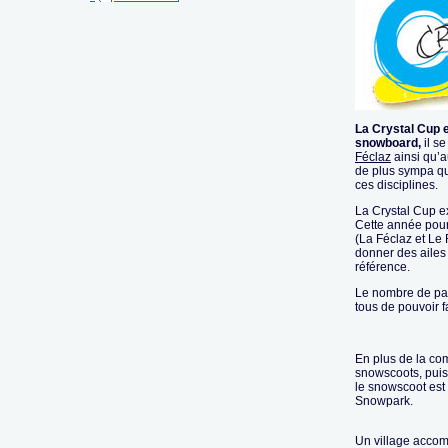
La Crystal Cup es
snowboard,
il se
Féclaz
ainsi qu’a
de plus sympa qu
ces disciplines.
La Crystal Cup e
Cette année pour
(La Féclaz et Le
donner des ailes
référence.
Le nombre de part
tous de pouvoir
En plus de la com
snowscoots, puisq
le snowscoot est 
Snowpark.
Un village accom