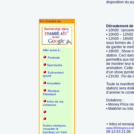
disposition du pu
Sur chambé-aix
Déroulement de 
• 10h00 : lanceme
• 10h00 – 12h00 
• 12h00 – 16h00 :
sous formes de J
de garder le meill
Aller aussi à :
• 18h00 : Show n
station. Ceci dans
Festivals
permettra aux ri
de montrer leur t
Spectacles
animation. Cette
d’un show pyrote
Evènement
sportif
• 21h30 : Fin de 
Actualités
Toute la manifest
station) sera dot
Musique
d’animer le conte
Classique
Dotations :
Infos de ma
• Money Price rem
commune
• Matériel ou lots
+ Infos et rensei
Autres rubriques,
www.360degres-ev
consulter le
06.13.53.21.06
bandeau en haut