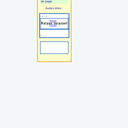
de page
Autres infos :
- - - -
-