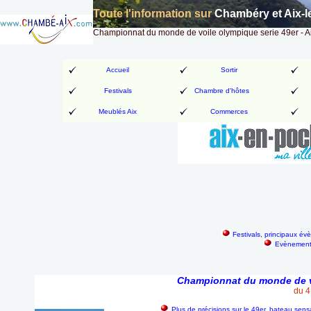
Toute l'information sur
Chambéry et Aix-l
Championnat du monde de voile olympique serie 49er - Ai
Accueil
Sortir
Festivals
Chambre d'hôtes
Meublés Aix
Commerces
Festivals, principaux év
Evènements
Championnat du monde de voi
du 4
Plus de précisions sur le 49er, bateau sens