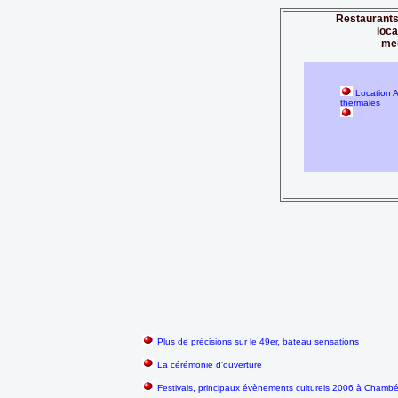
Restaurants
loc
me
Location A
thermales
Plus de précisions sur le 49er, bateau sensations
La cérémonie d'ouverture
Festivals, principaux évènements culturels 2006 à Chambér