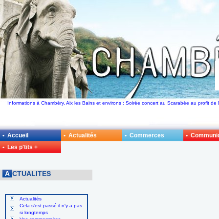
Informations à Chambéry, Aix les Bains et environs : Soirée concert au Scarabée au profit de 
• Accueil
• Actualités
• Commerces
• Communi
• Les p'tits +
A
CTUALITES
Actualités
Cela s'est passé il n'y a pas
si longtemps