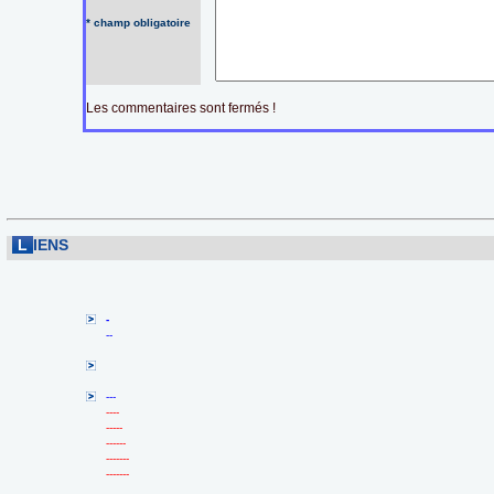
* champ obligatoire
Les commentaires sont fermés !
L
IENS
-
--
---
----
-----
------
-------
-------