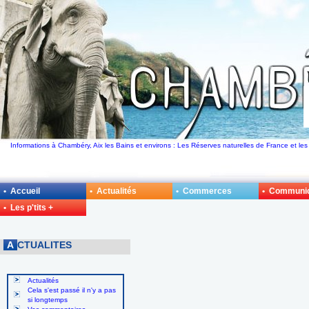
Informations à Chambéry, Aix les Bains et environs : Les Réserves naturelles de France et les
• Accueil
• Actualités
• Commerces
• Communi
• Les p'tits +
A
CTUALITES
Actualités
Cela s'est passé il n'y a pas
si longtemps