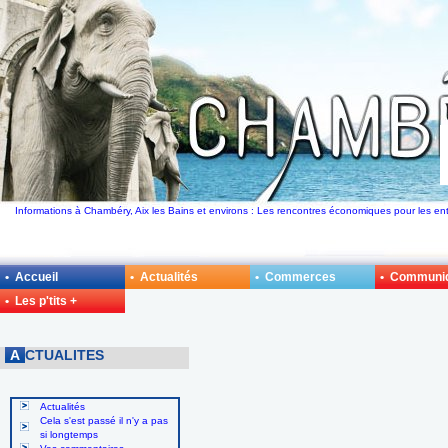
Informations à Chambéry, Aix les Bains et environs : Les rencontres économiques pour les ent
• Accueil
• Actualités
• Commerces
• Communi
• Les p'tits +
A
CTUALITES
Actualités
Cela s'est passé il n'y a pas
si longtemps