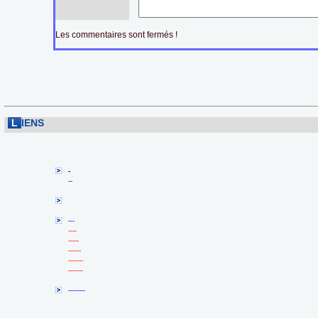
Les commentaires sont fermés !
L
IENS
-
--
---
----
-----
------
-------
-------
--------