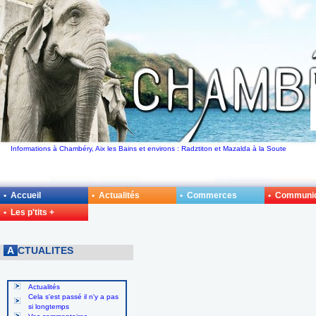
Informations à Chambéry, Aix les Bains et environs : Radztiton et Mazalda à la Soute
• Accueil
• Actualités
• Commerces
• Communi
• Les p'tits +
A
CTUALITES
Actualités
Cela s'est passé il n'y a pas
si longtemps