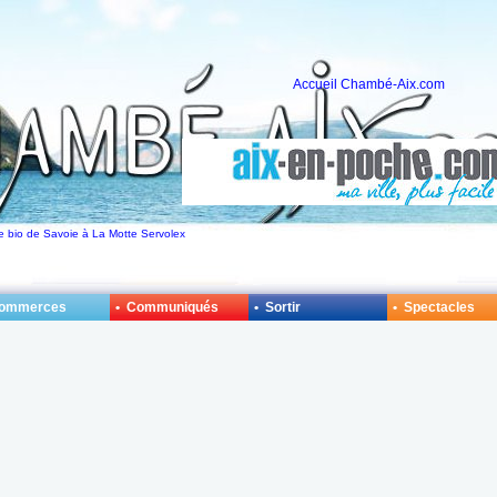
Accueil Chambé-Aix.com
re bio de Savoie à La Motte Servolex
Commerces
• Communiqués
• Sortir
• Spectacles