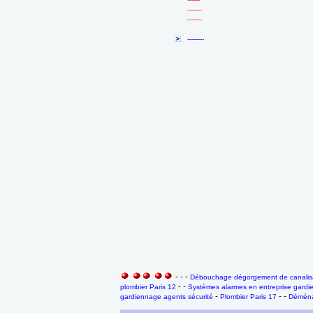
-------
-------
--------
- - -
Débouchage dégorgement de canalisa
- -
plombier Paris 12
Systèmes alarmes en entreprise gardi
-
- -
gardiennage agents sécurité
Plombier Paris 17
Déména