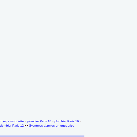
-
-
-
toyage moquette
plombier Paris 18
plombier Paris 16
- -
plombier Paris 12
Systèmes alarmes en entreprise