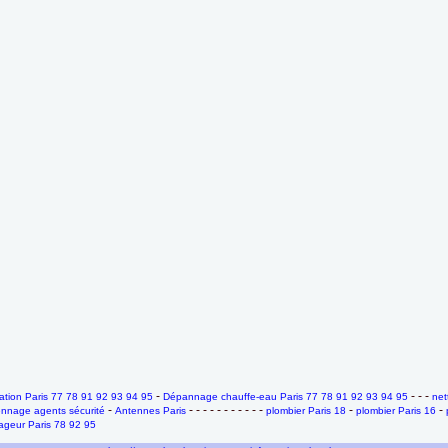
-
- - -
tion Paris 77 78 91 92 93 94 95
Dépannage chauffe-eau Paris 77 78 91 92 93 94 95
net
-
- - - - - - - - - - -
-
-
ennage agents sécurité
Antennes Paris
plombier Paris 18
plombier Paris 16
geur Paris 78 92 95