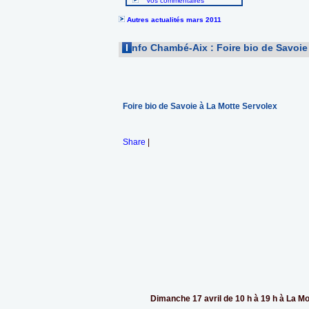
Vos commentaires
Autres actualités mars 2011
I
nfo Chambé-Aix : Foire bio de Savoie
Foire bio de Savoie à La Motte Servolex
Share
|
Dimanche 17 avril de 10 h à 19 h à La M