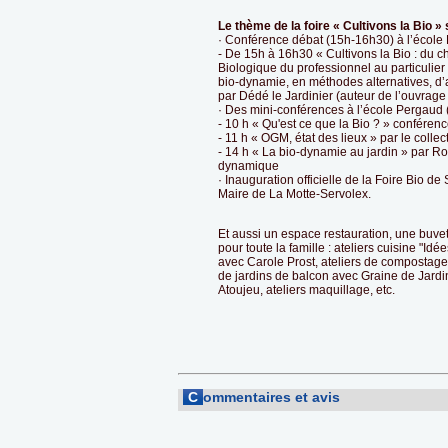
Le thème de la foire « Cultivons la Bio » s
· Conférence débat (15h-16h30) à l’école 
- De 15h à 16h30 « Cultivons la Bio : du
Biologique du professionnel au particulie
bio-dynamie, en méthodes alternatives, d’
par Dédé le Jardinier (auteur de l’ouvrage 
· Des mini-conférences à l’école Pergaud (e
- 10 h « Qu'est ce que la Bio ? » conféren
- 11 h « OGM, état des lieux » par le colle
- 14 h « La bio-dynamie au jardin » par Ro
dynamique
· Inauguration officielle de la Foire Bio 
Maire de La Motte-Servolex.
Et aussi un espace restauration, une buve
pour toute la famille : ateliers cuisine "Idé
avec Carole Prost, ateliers de compostag
de jardins de balcon avec Graine de Jardin
Atoujeu, ateliers maquillage, etc.
C
ommentaires et avis