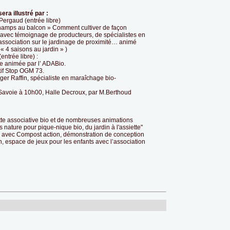
era illustré par :
Pergaud (entrée libre)
 champs au balcon » Comment cultiver de façon
r avec témoignage de producteurs, de spécialistes en
association sur le jardinage de proximité… animé
« 4 saisons au jardin » )
ntrée libre) :
ce animée par l’ ADABio.
ctif Stop OGM 73.
ger Raffin, spécialiste en maraîchage bio-
de Savoie à 10h00, Halle Decroux, par M.Berthoud
tte associative bio et de nombreuses animations
es nature pour pique-nique bio, du jardin à l'assiette"
e avec Compost action, démonstration de conception
, espace de jeux pour les enfants avec l’association