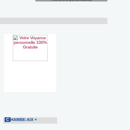
C
HAMBE-AIX
+