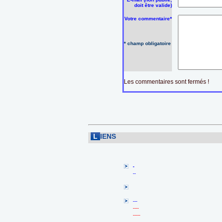
doit être valide)
Votre commentaire*
* champ obligatoire
Les commentaires sont fermés !
L
IENS
-
--
---
----
-----
------