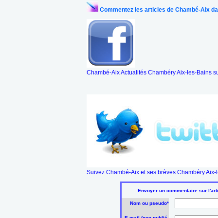
Commentez les articles de Chambé-Aix da
Chambé-Aix Actualités Chambéry Aix-les-Bains s
Suivez Chambé-Aix et ses brèves Chambéry Aix-le
Envoyer un commentaire sur l'arti
Nom ou pseudo*
E-mail (non publié,