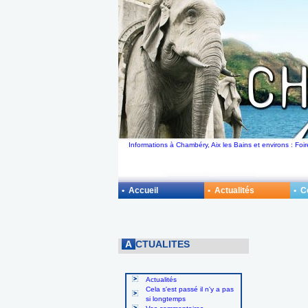
Informations à Chambéry, Aix les Bains et environs : Foi
• Accueil
• Actualités
• 
A
CTUALITES
Actualités
Cela s'est passé il n'y a pas
si longtemps