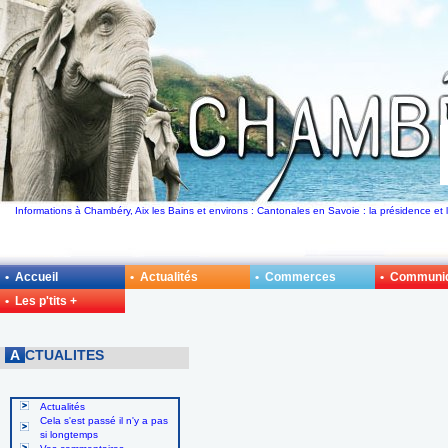
Informations à Chambéry, Aix les Bains et environs : Cantonales en Savoie : la présidence et 
• Accueil
• Actualités
• Commerces
• Communi
• Les p'tits +
A
CTUALITES
Actualités
Cela s'est passé il n'y a pas
si longtemps