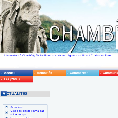
Informations à Chambéry, Aix les Bains et environs : Agenda de Mars à Challes les Eaux
• Accueil
• Actualités
• Commerces
• Communi
• Les p'tits +
A
CTUALITES
Actualités
Cela s'est passé il n'y a pas
si longtemps