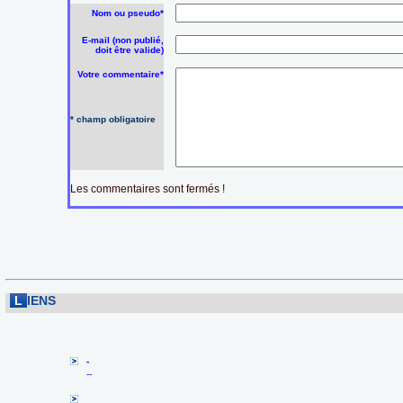
Nom ou pseudo*
E-mail (non publié,
doit être valide)
Votre commentaire*
* champ obligatoire
Les commentaires sont fermés !
L
IENS
-
--