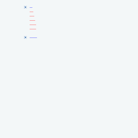
---
----
-----
------
-------
-------
--------