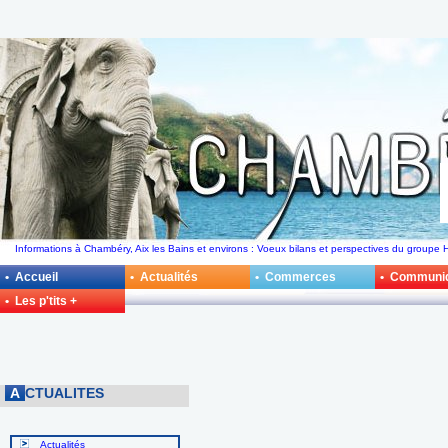
Informations à Chambéry, Aix les Bains et environs : Voeux bilans et perspectives du groupe 
• Accueil
• Actualités
• Commerces
• Communi
• Les p'tits +
A
CTUALITES
Actualités