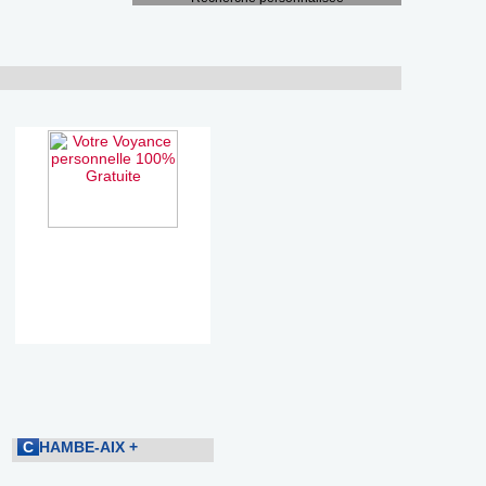
C
HAMBE-AIX
+