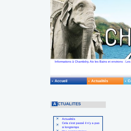
Informations à Chambéry, Aix les Bains et environs : Les
• Accueil
• Actualités
• 
A
CTUALITES
Actualités
Cela s'est passé il n'y a pas
si longtemps