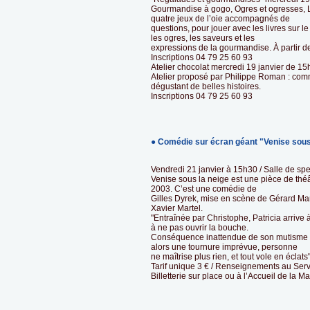
Gourmandise à gogo, Ogres et ogresses, L
quatre jeux de l’oie accompagnés de
questions, pour jouer avec les livres sur 
les ogres, les saveurs et les
expressions de la gourmandise. À partir d
Inscriptions 04 79 25 60 93
Atelier chocolat mercredi 19 janvier de 15
Atelier proposé par Philippe Roman : comm
dégustant de belles histoires.
Inscriptions 04 79 25 60 93
● Comédie sur écran géant "Venise sous
Vendredi 21 janvier à 15h30 / Salle de sp
Venise sous la neige est une pièce de thé
2003. C’est une comédie de
Gilles Dyrek, mise en scène de Gérard Maro
Xavier Martel.
"Entraînée par Christophe, Patricia arrive
à ne pas ouvrir la bouche.
Conséquence inattendue de son mutisme : 
alors une tournure imprévue, personne
ne maîtrise plus rien, et tout vole en éclats"
Tarif unique 3 € / Renseignements au Ser
Billetterie sur place ou à l’Accueil de la M