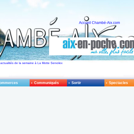
Accueil Chambé-Aix.com
 actualités de la semaine à La Motte Servolex
Commerces
• Communiqués
• Sortir
• Spectacles