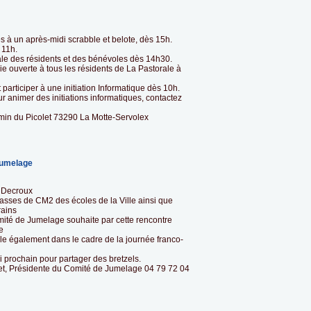
és à un après-midi scrabble et belote, dès 15h.
 11h.
rale des résidents et des bénévoles dès 14h30.
e ouverte à tous les résidents de La Pastorale à
 participer à une initiation Informatique dès 10h.
 animer des initiations informatiques, contactez
min du Picolet 73290 La Motte-Servolex
 Jumelage
e Decroux
lasses de CM2 des écoles de la Ville ainsi que
rains
omité de Jumelage souhaite par cette rencontre
e
le également dans le cadre de la journée franco-
 prochain pour partager des bretzels.
et, Présidente du Comité de Jumelage 04 79 72 04