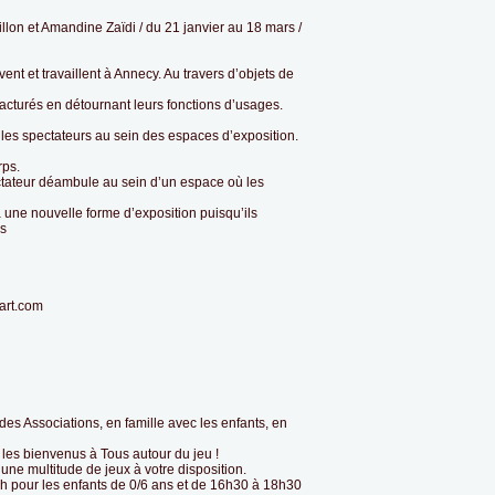
lon et Amandine Zaïdi / du 21 janvier au 18 mars /
ent et travaillent à Annecy. Au travers d’objets de
acturés en détournant leurs fonctions d’usages.
t les spectateurs au sein des espaces d’exposition.
rps.
ctateur déambule au sein d’un espace où les
à une nouvelle forme d’exposition puisqu’ils
es
art.com
des Associations, en famille avec les enfants, en
 les bienvenus à Tous autour du jeu !
 une multitude de jeux à votre disposition.
1h pour les enfants de 0/6 ans et de 16h30 à 18h30