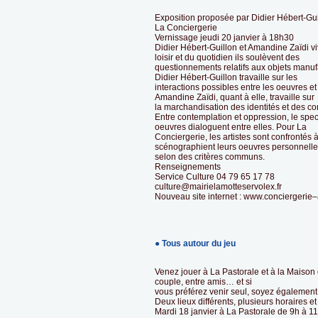
Exposition proposée par Didier Hébert-Guil
La Conciergerie
Vernissage jeudi 20 janvier à 18h30
Didier Hébert-Guillon et Amandine Zaïdi viv
loisir et du quotidien ils soulèvent des
questionnements relatifs aux objets manuf
Didier Hébert-Guillon travaille sur les
interactions possibles entre les oeuvres e
Amandine Zaïdi, quant à elle, travaille sur
la marchandisation des identités et des co
Entre contemplation et oppression, le spe
oeuvres dialoguent entre elles. Pour La
Conciergerie, les artistes sont confrontés 
scénographient leurs oeuvres personnell
selon des critères communs.
Renseignements
Service Culture 04 79 65 17 78
culture@mairielamotteservolex.fr
Nouveau site internet : www.conciergerie–
● Tous autour du jeu
Venez jouer à La Pastorale et à la Maison 
couple, entre amis… et si
vous préférez venir seul, soyez également
Deux lieux différents, plusieurs horaires et
Mardi 18 janvier à La Pastorale de 9h à 1