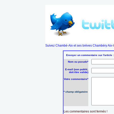
Suivez Chambé-Aix et ses brèves Chambéry Aix-le
Envoyer un commentaire sur l'article :
Nom ou pseudo*
E-mail (non publié,
doit être valide)
Votre commentaire*
* champ obligatoire
Les commentaires sont fermés !