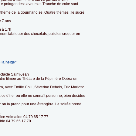
e potager des saveurs et Tranche de cake sont
le thème de la gourmandise. Quatre thèmes : le sucré,
e 7 ans
h à 17h
ent fabriquer des chocolats, puis les croquer en
 la neige"
ectacle Saint-Jean
âtre filmée au Théâtre de la Pépinière Opéra en
, avec Emilie Colli, Séverine Debels, Eric Mariotto,
 à ce dîner où elle ne connaît personne, bien décidée
on la prend pour une étrangère. La soirée prend
.
vice Animation 04 79 65 17 77
airie 04 79 65 17 70