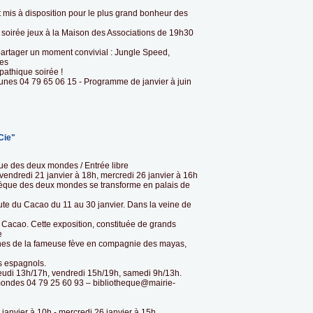
mis à disposition pour le plus grand bonheur des
 soirée jeux à la Maison des Associations de 19h30
partager un moment convivial : Jungle Speed,
es
pathique soirée !
unes 04 79 65 06 15 - Programme de janvier à juin
Cie"
que des deux mondes / Entrée libre
 vendredi 21 janvier à 18h, mercredi 26 janvier à 16h
othèque des deux mondes se transforme en palais de
route du Cacao du 11 au 30 janvier. Dans la veine de
u Cacao. Cette exposition, constituée de grands
e
ines de la fameuse fève en compagnie des mayas,
ts espagnols.
jeudi 13h/17h, vendredi 15h/19h, samedi 9h/13h.
ondes 04 79 25 60 93 – bibliotheque@mairie-
anvier à 10h - mercredi 26 janvier à 15h