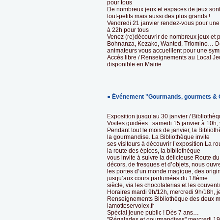
pour tous
De nombreux jeux et espaces de jeux sont 
tout-petits mais aussi des plus grands !
Vendredi 21 janvier rendez-vous pour une
à 22h pour tous
Venez (re)découvrir de nombreux jeux et 
Bohnanza, Kezako, Wanted, Triomino… D
animateurs vous accueillent pour une sym
Accès libre / Renseignements au Local Je
disponible en Mairie
● Événement "Gourmands, gourmets & 
Exposition jusqu’au 30 janvier / Bibliothè
Visites guidées : samedi 15 janvier à 10h,
Pendant tout le mois de janvier, la Bibli
la gourmandise. La Bibliothèque invite
ses visiteurs à découvrir l’exposition La 
la route des épices, la bibliothèque
vous invite à suivre la délicieuse Route d
décors, de fresques et d’objets, nous ouvr
les portes d’un monde magique, des orig
jusqu’aux cours parfumées du 18ème
siècle, via les chocolaterias et les couven
Horaires mardi 9h/12h, mercredi 9h/18h, 
Renseignements Bibliothèque des deux m
lamotteservolex.fr
Spécial jeune public ! Dès 7 ans…
"Régalades et gourmandises" mercredi 19 j