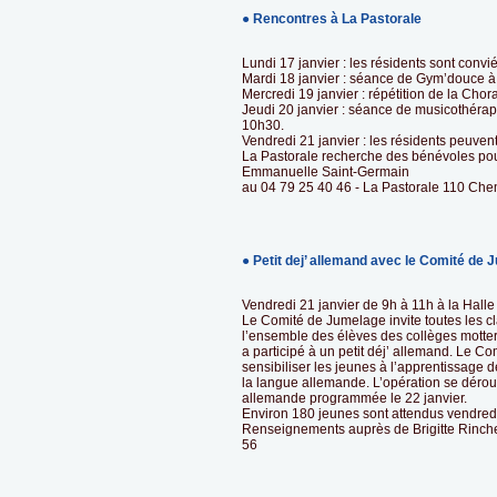
● Rencontres à La Pastorale
Lundi 17 janvier : les résidents sont convi
Mardi 18 janvier : séance de Gym’douce à
Mercredi 19 janvier : répétition de la Cho
Jeudi 20 janvier : séance de musicothérapi
10h30.
Vendredi 21 janvier : les résidents peuvent
La Pastorale recherche des bénévoles pour
Emmanuelle Saint-Germain
au 04 79 25 40 46 - La Pastorale 110 Che
● Petit dej’ allemand avec le Comité de
Vendredi 21 janvier de 9h à 11h à la Hall
Le Comité de Jumelage invite toutes les c
l’ensemble des élèves des collèges motte
a participé à un petit déj’ allemand. Le C
sensibiliser les jeunes à l’apprentissage d
la langue allemande. L’opération se dérou
allemande programmée le 22 janvier.
Environ 180 jeunes sont attendus vendredi
Renseignements auprès de Brigitte Rinch
56