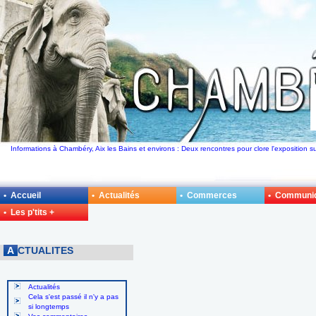
Informations à Chambéry, Aix les Bains et environs : Deux rencontres pour clore l'exposition su
• Accueil
• Actualités
• Commerces
• Communi
• Les p'tits +
A
CTUALITES
Actualités
Cela s'est passé il n'y a pas
si longtemps