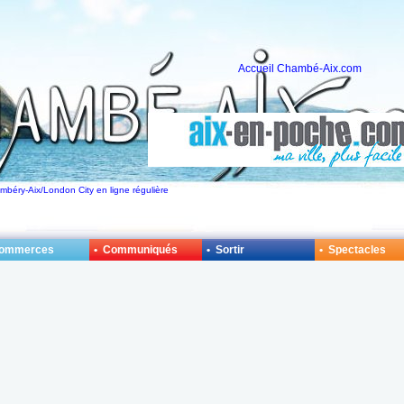
Accueil Chambé-Aix.com
ambéry-Aix/London City en ligne régulière
Commerces
• Communiqués
• Sortir
• Spectacles