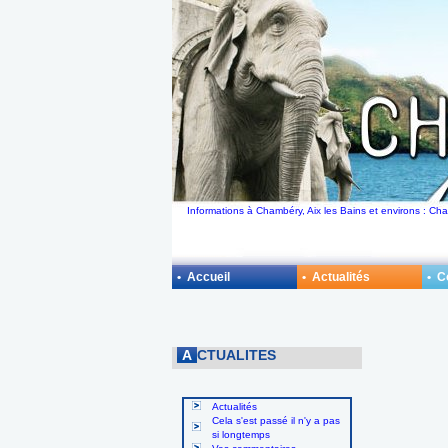
Informations à Chambéry, Aix les Bains et environs : Ch
• Accueil
• Actualités
• 
A
CTUALITES
Actualités
Cela s'est passé il n'y a pas
si longtemps