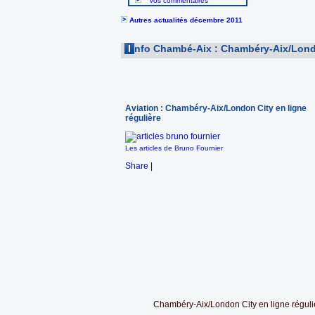
Vos commentaires
Autres actualités décembre 2011
I
nfo Chambé-Aix : Chambéry-Aix/Londo
Aviation : Chambéry-Aix/London City en ligne
régulière
Les articles de Bruno Fournier
Share
|
Chambéry-Aix/London City en ligne réguli