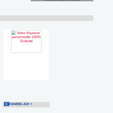
C
HAMBE-AIX
+