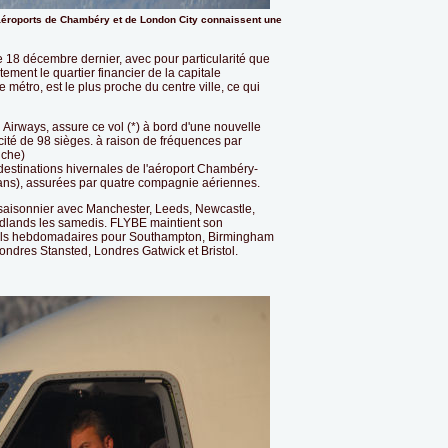
 aéroports de Chambéry et de London City connaissent une
le 18 décembre dernier, avec pour particularité que
tement le quartier financier de la capitale
 métro, est le plus proche du centre ville, ce qui
h Airways, assure ce vol (*) à bord d'une nouvelle
cité de 98 sièges. à raison de fréquences par
nche)
 destinations hivernales de l'aéroport Chambéry-
ans), assurées par quatre compagnie aériennes.
saisonnier avec Manchester, Leeds, Newcastle,
idlands les samedis. FLYBE maintient son
vols hebdomadaires pour Southampton, Birmingham
ondres Stansted, Londres Gatwick et Bristol.