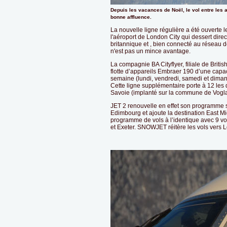
Depuis les vacances de Noël, le vol entre les
bonne affluence.
La nouvelle ligne régulière a été ouverte 
l'aéroport de London City qui dessert direc
britannique et , bien connecté au réseau de
n'est pas un mince avantage.
La compagnie BA Cityflyer, filiale de Britis
flotte d’appareils Embraer 190 d’une capa
semaine (lundi, vendredi, samedi et dima
Cette ligne supplémentaire porte à 12 les
Savoie (implanté sur la commune de Vogl
JET 2 renouvelle en effet son programme 
Edimbourg et ajoute la destination East M
programme de vols à l’identique avec 9 
et Exeter. SNOWJET réitère les vols vers L