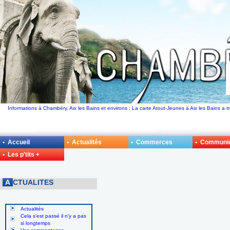
Informations à Chambéry, Aix les Bains et environs : La carte Atout-Jeunes à Aix les Bains a
• Accueil
• Actualités
• Commerces
• Communi
• Les p'tits +
A
CTUALITES
Actualités
Cela s'est passé il n'y a pas
si longtemps