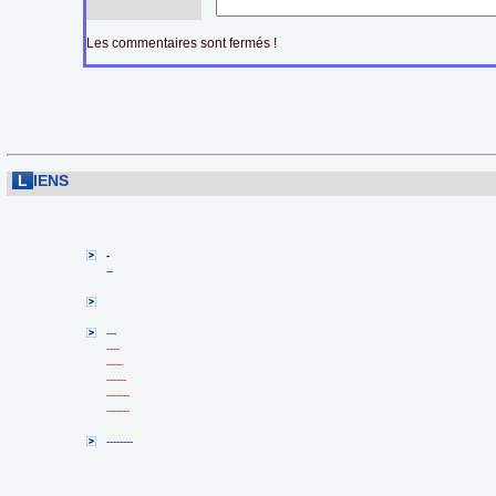
Les commentaires sont fermés !
L
IENS
-
--
---
----
-----
------
-------
-------
--------