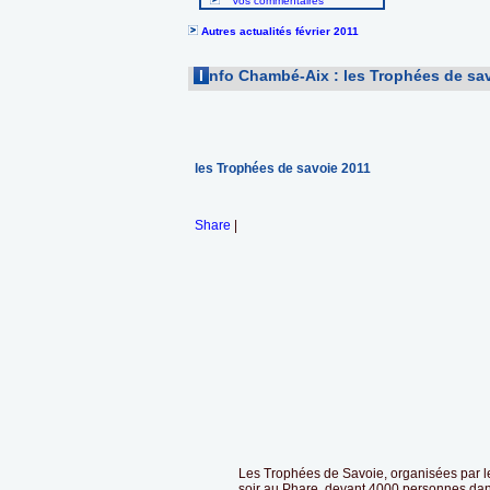
Vos commentaires
Autres actualités février 2011
I
nfo Chambé-Aix : les Trophées de sa
les Trophées de savoie 2011
Share
|
Les Trophées de Savoie, organisées par le
soir au Phare, devant 4000 personnes dan