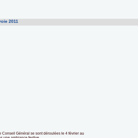
voie 2011
 Conseil Général se sont déroulées le 4 février au
s une ambiance festive.