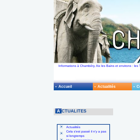
Informations à Chambéry, Aix les Bains et environs : le
• Accueil
• Actualités
• 
A
CTUALITES
Actualités
Cela s'est passé il n'y a pas
si longtemps