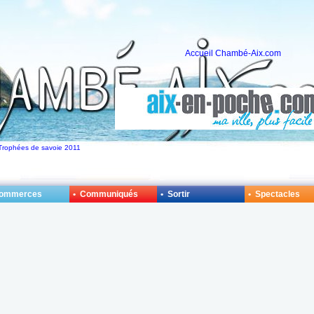
Accueil Chambé-Aix.com
s Trophées de savoie 2011
Commerces
• Communiqués
• Sortir
• Spectacles