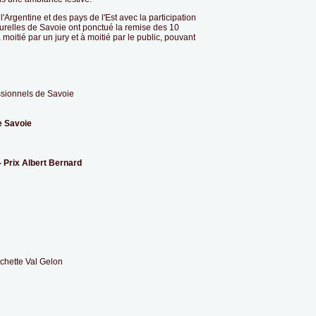
Argentine et des pays de l'Est avec la participation
turelles de Savoie ont ponctué la remise des 10
 moitié par un jury et à moitié par le public, pouvant
ssionnels de Savoie
e Savoie
 Prix Albert Bernard
hette Val Gelon