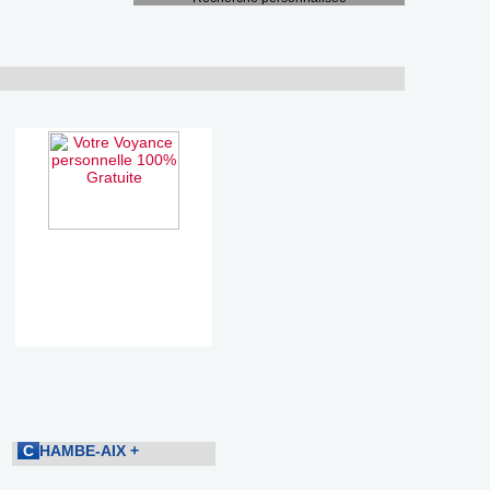
C
HAMBE-AIX
+