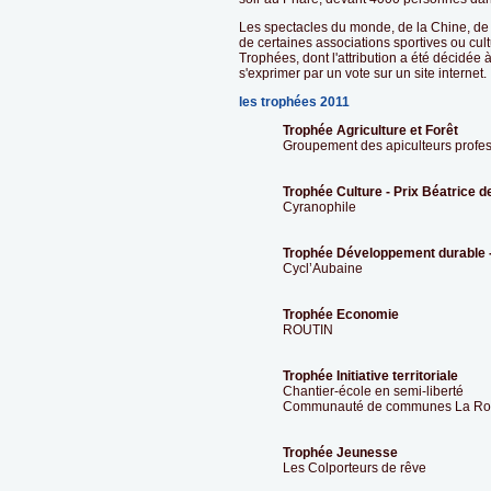
Les spectacles du monde, de la Chine, de l'
de certaines associations sportives ou cul
Trophées, dont l'attribution a été décidée à
s'exprimer par un vote sur un site internet.
les trophées 2011
Trophée Agriculture et Forêt
Groupement des apiculteurs profe
Trophée Culture - Prix Béatrice d
Cyranophile
Trophée Développement durable -
Cycl’Aubaine
Trophée Economie
ROUTIN
Trophée Initiative territoriale
Chantier-école en semi-liberté
Communauté de communes La Roc
Trophée Jeunesse
Les Colporteurs de rêve