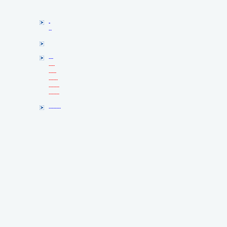
-
--
---
----
-----
------
-------
-------
--------