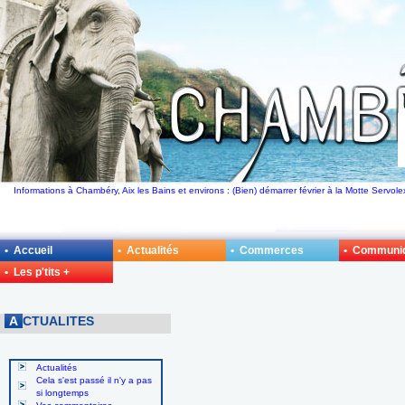
Informations à Chambéry, Aix les Bains et environs : (Bien) démarrer février à la Motte Servole
• Accueil
• Actualités
• Commerces
• Communi
• Les p'tits +
A
CTUALITES
Actualités
Cela s'est passé il n'y a pas
si longtemps