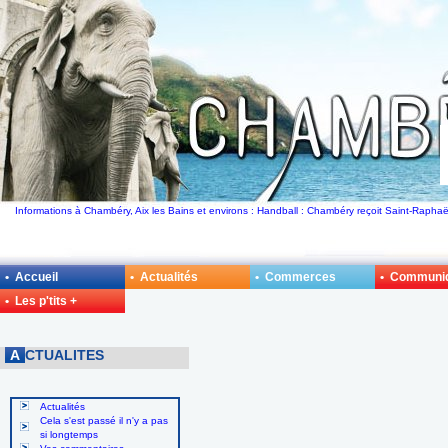
Informations à Chambéry, Aix les Bains et environs : Handball : Chambéry reçoit Saint-Raph
• Accueil
• Actualités
• Commerces
• Communi
• Les p'tits +
A
CTUALITES
Actualités
Cela s'est passé il n'y a pas
si longtemps