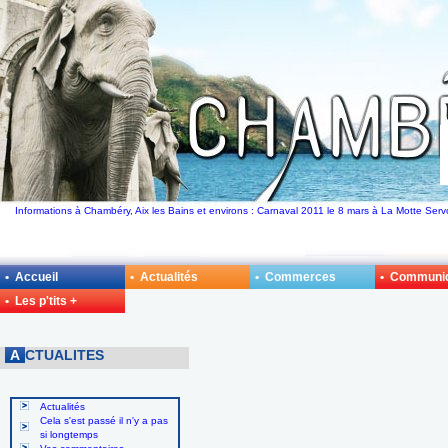
Informations à Chambéry, Aix les Bains et environs : Carnaval 2011 le 8 mars à La Motte Serv
• Accueil
• Actualités
• Commerces
• Communi
• Les p'tits +
A
CTUALITES
Actualités
Cela s'est passé il n'y a pas
si longtemps