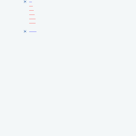
---
----
-----
------
-------
-------
--------