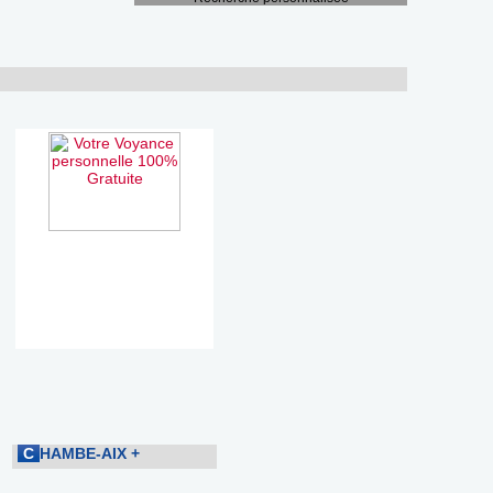
C
HAMBE-AIX
+