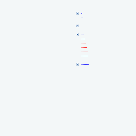
-
--
---
----
-----
------
-------
-------
--------