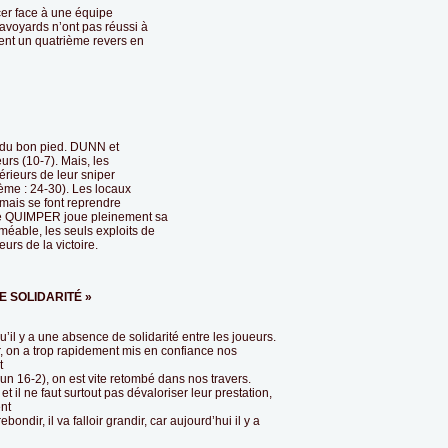
ncer face à une équipe
s savoyards n’ont pas réussi à
sent un quatrième revers en
du bon pied. DUNN et
rs (10-7). Mais, les
érieurs de leur sniper
me : 24-30). Les locaux
mais se font reprendre
que QUIMPER joue pleinement sa
éable, les seuls exploits de
urs de la victoire.
E SOLIDARITÉ »
’il y a une absence de solidarité entre les joueurs.
r, on a trop rapidement mis en confiance nos
t
un 16-2), on est vite retombé dans nos travers.
il ne faut surtout pas dévaloriser leur prestation,
nt
bondir, il va falloir grandir, car aujourd’hui il y a