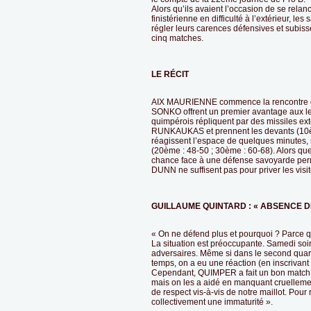
Alors qu’ils avaient l’occasion de se rela
finistérienne en difficulté à l’extérieur, le
régler leurs carences défensives et subis
cinq matches.
LE RÉCIT
AIX MAURIENNE commence la rencontre 
SONKO offrent un premier avantage aux leu
quimpérois répliquent par des missiles ext
RUNKAUKAS et prennent les devants (10è
réagissent l’espace de quelques minutes, 
(20ème : 48-50 ; 30ème : 60-68). Alors 
chance face à une défense savoyarde perm
DUNN ne suffisent pas pour priver les visite
GUILLAUME QUINTARD : « ABSENCE D
« On ne défend plus et pourquoi ? Parce qu
La situation est préoccupante. Samedi soi
adversaires. Même si dans le second quar
temps, on a eu une réaction (en inscrivant 
Cependant, QUIMPER a fait un bon match et 
mais on les a aidé en manquant cruelleme
de respect vis-à-vis de notre maillot. Pour re
collectivement une immaturité ».