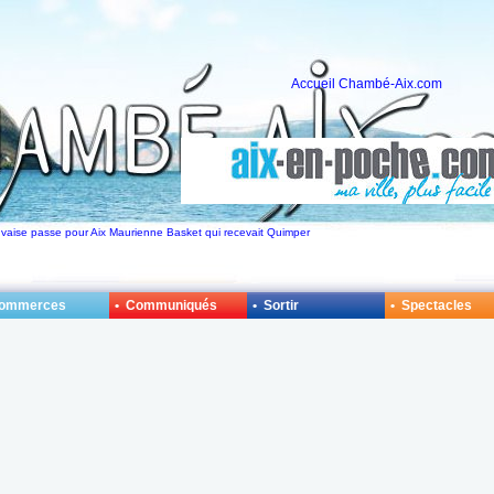
Accueil Chambé-Aix.com
auvaise passe pour Aix Maurienne Basket qui recevait Quimper
Commerces
• Communiqués
• Sortir
• Spectacles