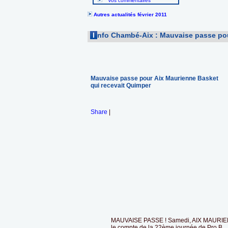
Vos commentaires
Autres actualités février 2011
I
nfo Chambé-Aix : Mauvaise passe pou
Mauvaise passe pour Aix Maurienne Basket
qui recevait Quimper
Share
|
MAUVAISE PASSE ! Samedi, AIX MAURIE
le compte de la 22ème journée de Pro B.