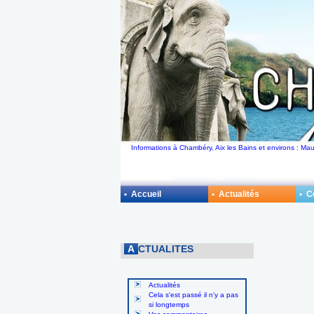
Informations à Chambéry, Aix les Bains et environs : M
• Accueil
• Actualités
• 
A
CTUALITES
Actualités
Cela s'est passé il n'y a pas
si longtemps