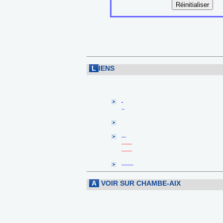
L
IENS
-
--
---
-------
-------
--------
A
VOIR SUR CHAMBE-AIX