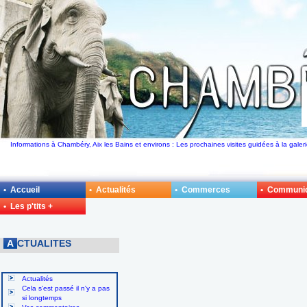
Informations à Chambéry, Aix les Bains et environs : Les prochaines visites guidées à la galer
• Accueil
• Actualités
• Commerces
• Communi
• Les p'tits +
A
CTUALITES
Actualités
Cela s'est passé il n'y a pas
si longtemps