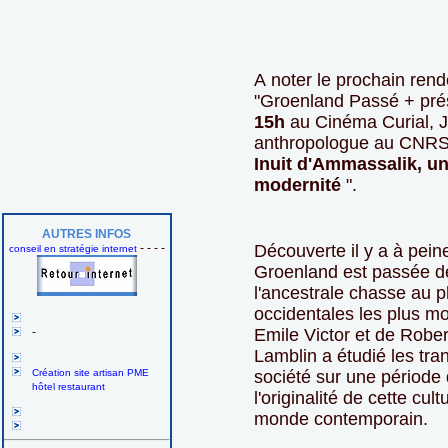
A noter le prochain rend
"Groenland Passé + pré
15h
au Cinéma Curial, J
anthropologue au CNRS 
Inuit d'Ammassalik, un
modernité
".
AUTRES INFOS
- - - -
Découverte il y a à pein
conseil en stratégie internet
Groenland est passée d
l'ancestrale chasse au 
occidentales les plus m
-
Emile Victor et de Rober
Lamblin a étudié les tra
Création site artisan PME
société sur une période 
hôtel restaurant
l'originalité de cette cul
monde contemporain.