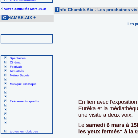
Vos commentaires
Autres actualités Mars 2010
I
nfo Chambé-Aix : Les prochaines visi
C
HAMBE-AIX
+
Les p
-
Spectacles
Cinéma
Festivals
Actualités
Météo Savoie
Musique Classique
En lien avec l'exposition 
Evènements sportifs
Eurêka et la médiathèqu
une visite a deux voix.
Le
samedi 6 mars à 15h
les yeux fermés" à la 
toutes les rubriques