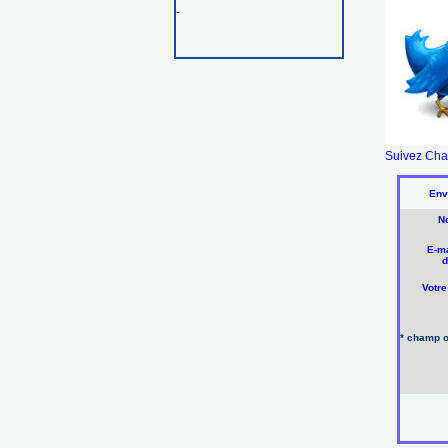
-
Suivez Cham
Env
N
E-ma
d
Votr
* champ o