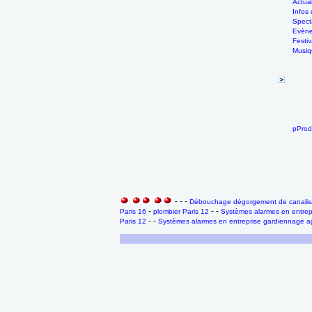
Actual
Infos
Spect
Evène
Festiv
Musiq
pProdu
- - -
Débouchage dégorgement de canalisa
-
- -
Paris 16
plombier Paris 12
Systèmes alarmes en entrep
- -
Paris 12
Systèmes alarmes en entreprise gardiennage ag