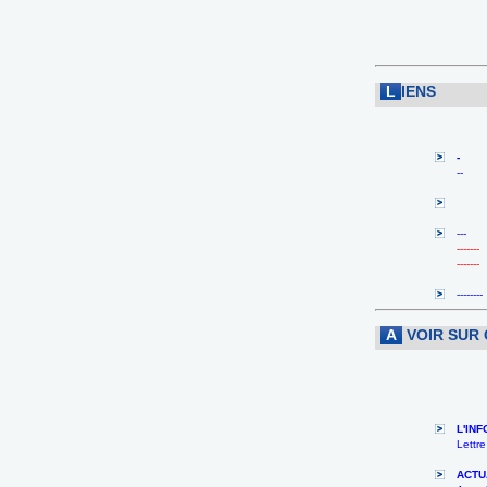
L
IENS
-
--
---
-------
-------
--------
A
VOIR SUR 
L'IN
Lettr
ACTU