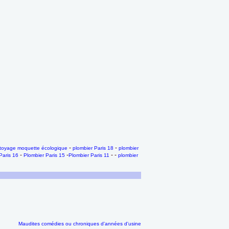
-
-
toyage moquette écologique
plombier Paris 18
plombier
-
-
- -
Paris 16
Plombier Paris 15
Plombier Paris 11
plombier
Maudites comédies ou chroniques d'années d'usine