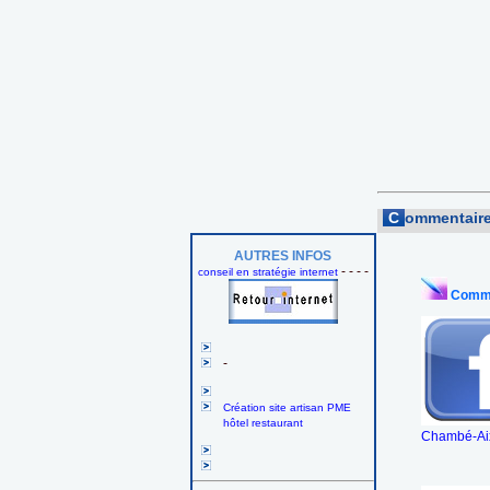
C
ommentaire
AUTRES INFOS
- - - -
conseil en stratégie internet
Comme
-
Création site artisan PME
hôtel restaurant
Chambé-Aix