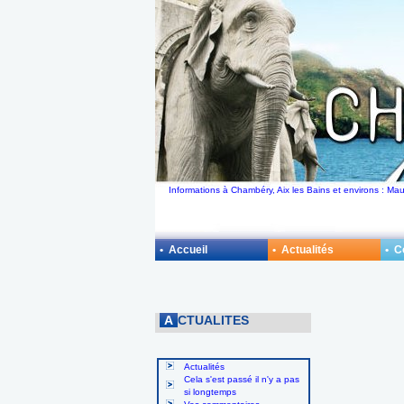
Informations à Chambéry, Aix les Bains et environs : M
• Accueil
• Actualités
• 
A
CTUALITES
Actualités
Cela s'est passé il n'y a pas
si longtemps