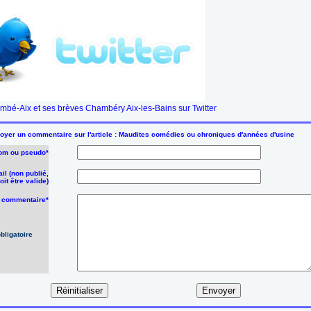
bé-Aix et ses brèves Chambéry Aix-les-Bains sur Twitter
oyer un commentaire sur l'article : Maudites comédies ou chroniques d'années d'usine
om ou pseudo*
il (non publié,
oit être valide)
e commentaire*
bligatoire