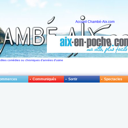
Accueil Chambé-Aix.com
audites comédies ou chroniques d'années d'usine
Commerces
• Communiqués
• Sortir
• Spectacles