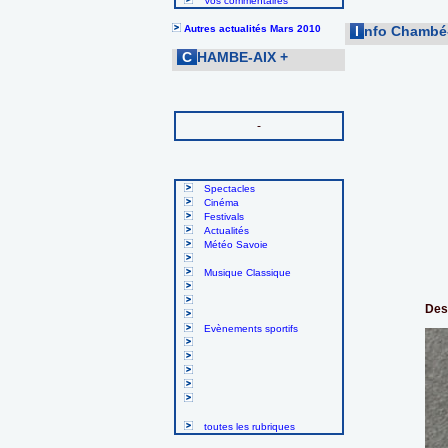
Vos commentaires
Autres actualités Mars 2010
I
nfo Chambé-
C
HAMBE-AIX
+
-
Spectacles
Cinéma
Festivals
Actualités
Météo Savoie
Musique Classique
Des
Evènements sportifs
toutes les rubriques