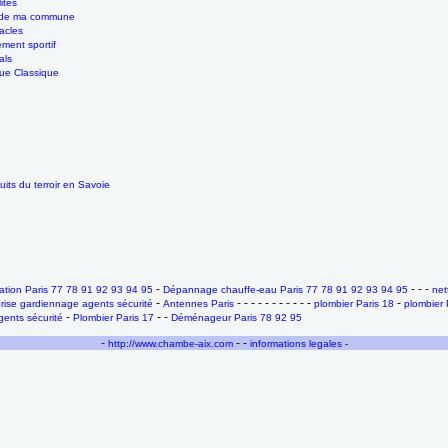
ités
 de ma commune
acles
ment sportif
als
ue Classique
its du terroir en Savoie
-
- - -
tion Paris 77 78 91 92 93 94 95
Dépannage chauffe-eau Paris 77 78 91 92 93 94 95
net
-
- - - - - - - - - - -
-
rise gardiennage agents sécurité
Antennes Paris
plombier Paris 18
plombier 
-
- -
ents sécurité
Plombier Paris 17
Déménageur Paris 78 92 95
-
- -
http://www.chambe-aix.com
informations legales
-