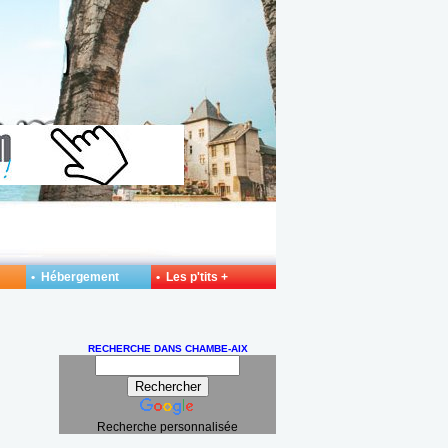
• Hébergement
• Les p'tits +
RECHERCHE DANS CHAMBE-AIX
Recherche personnalisée