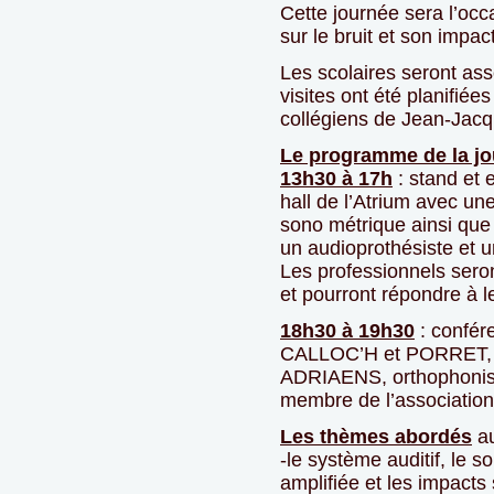
Cette journée sera l’occa
sur le bruit et son impac
Les scolaires seront asso
visites ont été planifié
collégiens de Jean-Ja
Le programme de la j
13h30 à 17h
: stand et e
hall de l’Atrium avec u
sono métrique ainsi que
un audioprothésiste et u
Les professionnels seront
et pourront répondre à l
18h30 à 19h30
: confér
CALLOC’H et PORRET, m
ADRIAENS, orthophonis
membre de l’associatio
Les thèmes abordés
au
-le système auditif, le so
amplifiée et les impacts 