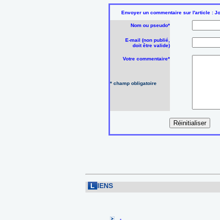
Envoyer un commentaire sur l'article : Jo
Nom ou pseudo*
E-mail (non publié,
doit être valide)
Votre commentaire*
* champ obligatoire
L
IENS
-