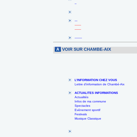
--
---
-------
-------
--------
A
VOIR SUR CHAMBE-AIX
L'INFORMATION CHEZ VOUS
Lettre d'information de Chambé-Aix
ACTUALITES INFORMATIONS
Actualités
Infos de ma commune
Spectacles
Evènement sportif
Festivals
Musique Classique