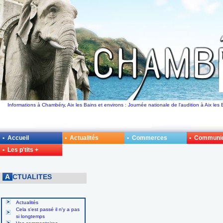
Informations à Chambéry, Aix les Bains et environs : Journée nationale de l'audition à Aix les
• Accueil
• Actualités
• Commerces
• Communi
• Les p'tits +
A
CTUALITES
Actualités
Cela s'est passé il n'y a pas
si longtemps