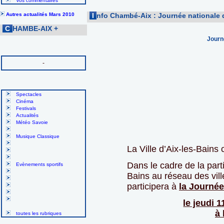
Vos commentaires
Autres actualités Mars 2010
I
nfo Chambé-Aix : Journée nationale d
C
HAMBE-AIX
+
Journé
-
Spectacles
Cinéma
Festivals
Actualités
Météo Savoie
Musique Classique
La Ville d’Aix-les-Bain
Dans le cadre de la parti
Evènements sportifs
Bains au réseau des vill
participera à
la Journée
le jeudi 
à 
toutes les rubriques