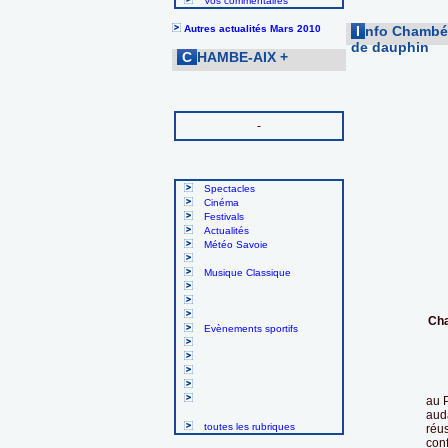
Vos commentaires
Autres actualités Mars 2010
I
nfo Chambé-
de dauphin
C
HAMBE-AIX
+
-
Spectacles
Cinéma
Festivals
Actualités
Météo Savoie
Musique Classique
Cha
Evènements sportifs
Dan
au 
aud
toutes les rubriques
réu
conf