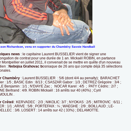
son Richardson, venu en supporter du Chambéry Savoie Handball
lques news
: le capitaine Laurent BUSSELIER vient de signer une
longation de contrat pour une durée de 1 an. Mickaël ROBIN, en partance
 Montpellier en juillet 2011, il convenait de se mettre en quête d'un nouveau
dien :
Nebojsa Grahovac b
osniaque de 26 ans qui compte déjà 35 sélections
onales.
r Chambéry
: Laurent BUSSELIER : 5/6 (dont 4/4 au penalty); BARACHET
er : 1/5 ; BASIC Edin : 8/13 ; CSASZAR Gabor : 1/3 ; DETREZ Grégoire : 3/4 ;
LE Benjamin : 1/1 ; N'DIAYE Zac ; NOCAR Karel : 4/5 ; PATY Cédric : 2/7 ;
E Bertrand : 4/9. ROBIN Mickaël : 16 arrêts sur 40 (40%) ; Cyril
OULIN .
r Créteil
: KERVADEC : 2/3 ; NIKOLIC: 3/7 ; NYOKAS : 2/5 ; MITROVIC : 6/11 ;
ER : 1/1 ; ARIVE : 5/8 ; PORTEFAIX : ¼ ; WAEGHE : 2/9 ; BOILLAUD ; LE-
ELLEC : 3/6. LOSERT : 14 arrêts sur 42 ( 33%) ; DELAMOTTE.