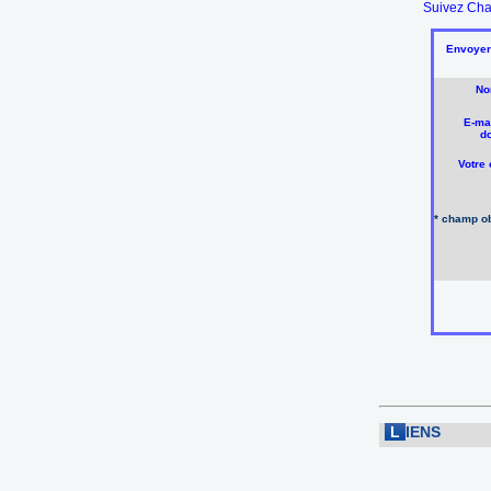
Suivez Cha
Envoyer 
No
E-mai
do
Votre
* champ ob
L
IENS