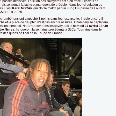
6 passes décisives. Le sillon des savoyards est bien tracé. Les vals de
ais se tuent à la tache et manquent de précision dans leur circulation de
es. C'est
Karel NOCAR
qui clôt le match par un Kung Fu (passe de Laurent
SELIER) 29-25.
 chambériens ont empoché 3 points dans leur escarcelle. Il reste encore 8
chs et la place de dauphin n'est pas encore assurée. Chambéry se déplacera
esson mercredi. Nous retrouverons les savoyards le
samedi 24 avril à 18h30
tre Nîmes
. Ils joueront la semaine précédente à St Cyr Tourraine dans le
re des quarts de final de la Coupe de France.