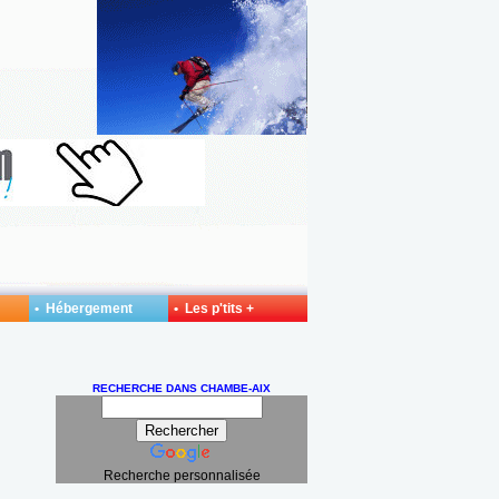
• Hébergement
• Les p'tits +
RECHERCHE DANS CHAMBE-AIX
Recherche personnalisée