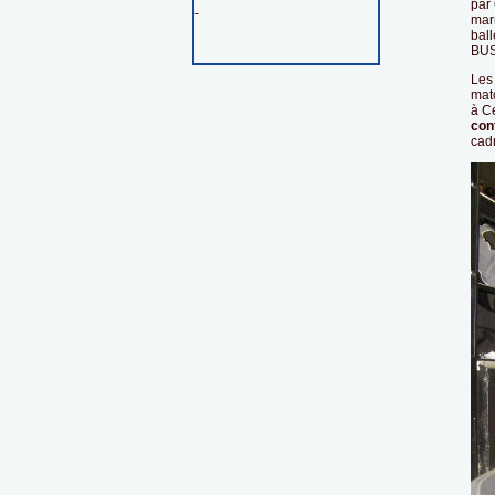
par 
-
marn
ball
BUS
Les
mat
à C
con
cad