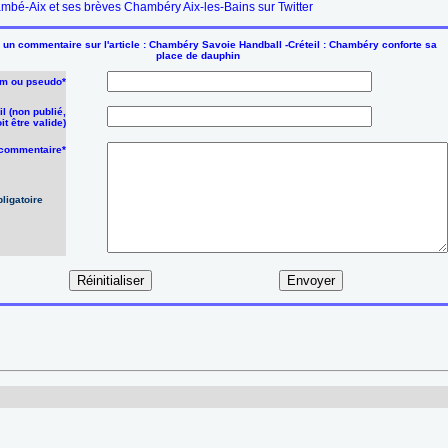
mbé-Aix et ses brèves Chambéry Aix-les-Bains sur Twitter
un commentaire sur l'article : Chambéry Savoie Handball -Créteil : Chambéry conforte sa
place de dauphin
m ou pseudo*
l (non publié,
it être valide)
 commentaire*
ligatoire