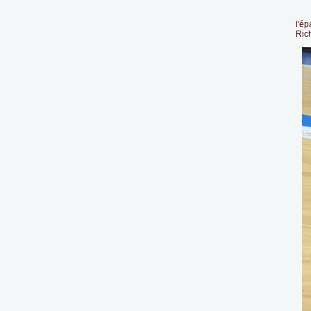
Zac
l'ép
Ric