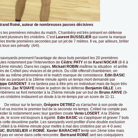
trand Roiné, auteur de nombreuses passes décisives
s les premières minutes du match, Chambéry est très présent en défense
rant plusieurs tirs cristolins. C'est
Laurent BUSSELIER
qui ouvre la marque
les trente premières secondes par un jet de 7 mètres. Il va, par ailleurs, briller
 tous ses pénalty (4/4).
 savoyards prennent l'avantage de deux buts pendant les 20 premières
utes notamment par l'intervention de
Cédric PATY
et de
Karel NOCAR
(8-6 à
21ème minute). Dans les cages,
Mickaël ROBIN
maîtrise la situation et arrête
tirs de Créteil peu vivaces et de précis. Du côté offensif chambérien, on
iste au même phénomène et le match manque de consistance.
Edin
BASIC
ède au parquet à la 18ème minute après un temps mort demandé par
lippe
GARDENT
. Il ne tardera pas à être pris en individuel mais de façon très
émère.
Zac N'DIAYE
relaie le patron de la défense
Benjamin GILLE
. Les
mbériens se font remonter à la 25ème minute par un but de
Bruno ARIVE
(9-
Les cristolins instaurent un doute à la mi-temps par un score de 11-11.
retour sur le terrain,
Grégoire DETREZ
va s'arracher à son poste de
t et va inscrire le premier but de la seconde mi-temps. Créteil ne compte pas
rester là notamment avec leur gardien croate
Venio LOSERT
. A la 35ème
te, le score est toujours à égalité.
Edin BASIC
va s'appliquer et graver 7 buts
 cette deuxième partie. Les savoyards vont profiter d'une double exclusion
réteil à la 44ème minute pour mettre à mal des cristolins par un 4-0 avec
SIC
,
BUSSELIER
et
ROIN
É
.
Xavier BARACHET
tente son 2ème lobe mais
t pas en verve dans cette rencontre.
Bertrand ROIN
É
sert ses coéquipiers