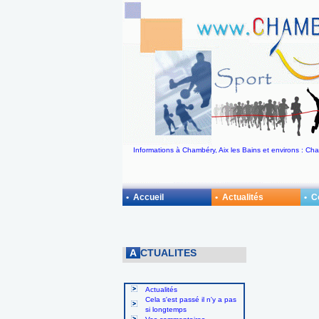
Informations à Chambéry, Aix les Bains et environs : C
• Accueil
• Actualités
• 
A
CTUALITES
Actualités
Cela s'est passé il n'y a pas
si longtemps