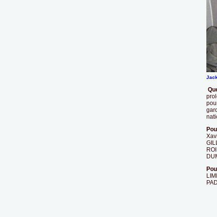
Jack
Que
pro
pour
gar
nati
Pou
Xavi
GIL
ROIN
DUM
Pou
LIM
PAD