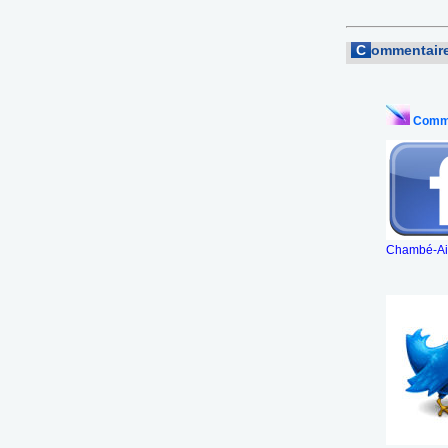
C
ommentaire
Comme
Chambé-Aix