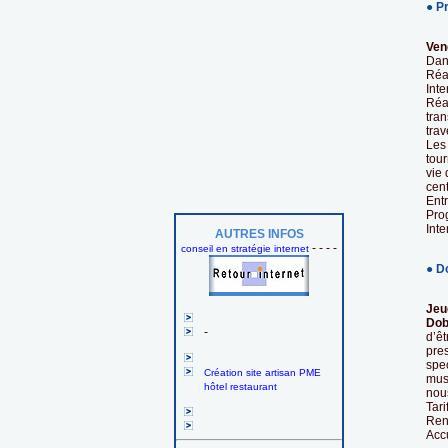
● P
Ven
Dan
Réal
Inte
Réa
tra
trav
Les
tour
vie 
cent
Ent
Pro
Inte
AUTRES INFOS
- - - -
conseil en stratégie internet
● D
Jeu
Dob
-
d’êt
pre
spe
Création site artisan PME
musi
hôtel restaurant
nous
Tari
Rens
Acc