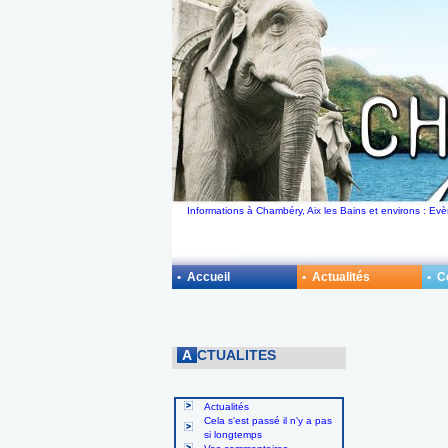
Informations à Chambéry, Aix les Bains et environs : Ev
• Accueil
• Actualités
• 
A
CTUALITES
Actualités
Cela s'est passé il n'y a pas
si longtemps