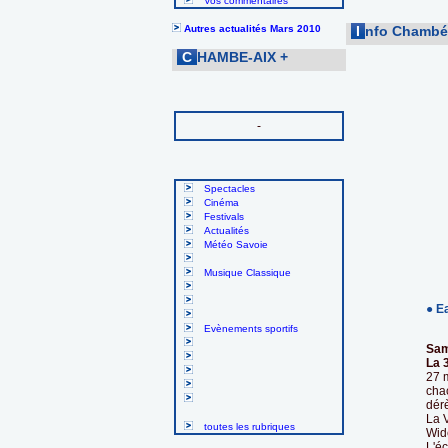
Vos commentaires
Autres actualités Mars 2010
I
nfo Chambé-
C
HAMBE-AIX
+
-
Spectacles
Cinéma
Festivals
Actualités
Météo Savoie
Musique Classique
● E
Evènements sportifs
Sam
La 
27 
chac
dér
La 
toutes les rubriques
Wid
L'éc