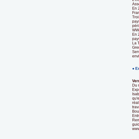
Ass
En 2
Fra
Troi
pay
péri
WWF
En 
pays
La T
Gre
Ser
env
● E
Ver
Du 
Exp
Isa
qu'
réal
trav
Bou
Ent
Ren
gui
www