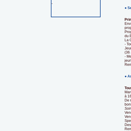
-
● S
Prin
Env
prop
Pro
du 
La 
- To
Jeu
(36
- M
jeu
Ren
● A
Tou
Mard
à 1
De 
bonh
Soi
Vend
Ven
Spe
Des
Ren