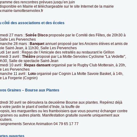
gramme des rencontres prévues jusqu’en juin
disponible en Mairie et téléchargeable sur le site Internet de la mairie
.mairie-lamotteservolex.fr
u côté des associations et des écoles
amedi 27 mars :
Soirée Disco
proposée par le Comité des Fêtes, de 20h30 à
 Salle Les Pervenches
imanche 28 mars :
Banquet
annuel proposé par les Anciens élèves et amis de
cole Saint-Jean, à 11h30, Salle Les Pervenches
udi 1er avril : Repas de l’Amicale des retraités au restaurant le Grillon
medi 3 avril :
Théâtre
proposé par La Motte-Servolex Cyclisme "La Vedette",
0h30, Salle de spectacle Saint-Jean
medi 10 avril :
Repas dansant
organisé par le Rugby Club Motterain, à 20h,
le Les Pervenches
manche 11 avril :
Loto
organisé par Cognin La Motte Savoie Basket, à 14h,
le La Forgerie (Cognin)
 vos Graines – Bourse aux Plantes
dredi 30 avril se déroulera la deuxième Bourse aux plantes. Repérez déjà
 votre jardin le plant d’oeillet d’Inde, la touffe de
éopsis, les marguerites ou les framboisiers que vous pourrez échanger contre
graines ou autres plants. Manifestation gratuite ouverte uniquement aux
iculiers.
seignements Service Animation 04 79 65 17 77
ortes ouvertes