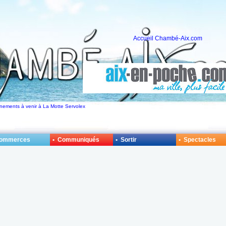
Accueil Chambé-Aix.com
ènements à venir à La Motte Servolex
Commerces
• Communiqués
• Sortir
• Spectacles