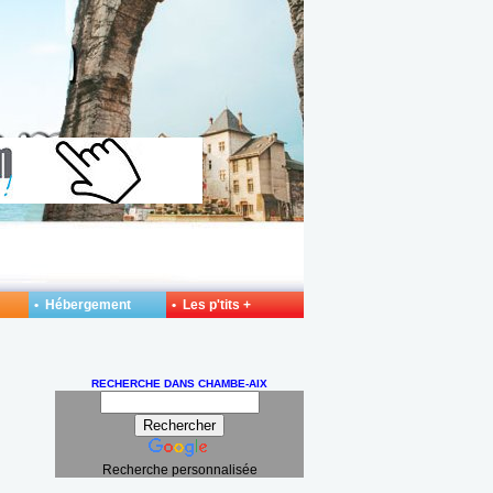
• Hébergement
• Les p'tits +
RECHERCHE DANS CHAMBE-AIX
Recherche personnalisée