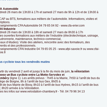
FA Automobile
dredi 26 mars de 13h30 à 17h et samedi 27 mars de 9h à 12h et de 13h30 à
AP au BTS, formations aux métiers de l’automobile. Informations, visites et
riptions.
seignements CFA Automobile 04 79 65 04 92 - www.cfa-erier.com
AI Industrie
dredi 26 mars de 13h30 à 18h et samedi 27 mars de 8h30 à 17h
es ouvertes formations aux métiers de l’industrie (électrotechnique, usinage,
udronnerie, maintenance, technico-commercial,
aux d’études). Visite des ateliers, rencontre avec des formateurs, des
entis et des professionnels.
seignements CFAI Industrie 04 79 65 05 25 - www.afpi-savoie.fr ou www.cfai-
ie.fr
us cycliste tous les vendredis matins
rtir du vendredi 2 avril et jusqu’à la fin du mois de juin,
la vélostation
pose un Bus cycliste entre La Motte-Servolex et
ambéry
(ligne 1). Les arrêts prévus : 7h45 à la Mairie, 7h50 à l’arrêt de bus du
ège de Boigne, 8h à l’arrêt de bus Gex, 8h05 à
rêt de bus Mairie de Bissy, 8h10 à l’arrêt de bus Hyères, 8h15 à l’arrêt de bus
 8h20 arrivée à la Vélostation.
es les infos sur www.velostation-chambery.fr - Tél. 04 79 96 34 13