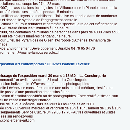
ociations sera coupé les 27 et 28 mars.
007, les associations écologistes de l'Alliance pour la Planète appellent la
nce à éteindre ses lumières pendant 5 minutes.
s millions de foyers se mobilisent. L'initiative est reprise dans de nombreux
s et devient le symbole de l'engagement contre le
l climatique. Pour renforcer le caractère spectaculaire de cet évènement, le
-Australie étend les 5 minutes à une heure.
2009, des centaines de millions de personnes dans près de 4000 villes et 88
 ont éteint leurs lumières pendant une heure.
our Eiffel, les Pyramides de Gizeh, l'Acropole d'Athènes, l'Alhambra de
nade
vice Environnement Développement Durable 04 79 65 04 76
ironnement@mairie-lamotteservolex.fr
xposition Art contemporain : OEuvres Isabelle Lévénez
nissage de l’exposition mardi 30 mars à 18h30 – La Conciergerie
mercredi 1er avril au vendredi 21 mai – La Conciergerie
osition individuelle. OEuvres numériques, photographies...
belle Lévénez se considère comme une artiste multi-médium, c'est à dire
elle passe d'une production de dessins à une
isation d'installations vidéo ou de photographies. Entre réalité et fiction, son
ail ne cesse d’interroger l’individu.
rse de la Villa Médicis Hors les Murs à Los Angeles en 2001.
rée libre - Ouverture mercredi et vendredi de 15h à 18h, samedi de 10h à 13h
seignements Service Culture 04 79 65 17 78 - Autres ouvertures et visites
dées sur rendez-vous
.conciergerie-art.com