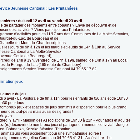
ervice Jeunesse Cantonal : Les Printanières
tanières : du lundi 12 avril au vendredi 23 avril
ie de partager des moments entre copains ? Envie de découvrir et de
oser des activités ? Viens participer aux Printanières.
gramme d’activités pour les 11/17 ans des Communes de La Motte-Servolex,
Bourget-du-Lac, de Bourdeau et de
Chapelle-du-Mont-du-Chat. Inscriptions :
us les jours de 9h à 12h et les mardis et jeudis de 14h à 19h au Service
nesse Cantonal à La Motte-Servolex
 avenue Costa de Beauregard),
ercredi de 14h à 19h, vendredi de 17h à 19h, samedi de 14h à 17h au Local
nes du Bourget-du-Lac (165 route de Chambéry).
seignements Service Jeunesse Cantonal 04 79 65 17 82
nimation jeux
s autour du jeu
i 6 avril - La Pastorale de 9h à 11h pour les enfants de 0/6 ans et de 16h30
8h30 pour tous
nombreux jeux et espaces de jeux sont mis à disposition pour le plus grand
eur des tout-petits mais aussi des grands !
rée jeux
redi 9 avril - Maison des Associations de 19h30 à 22h - Pour ados et adultes
ez (re)découvrir de nombreux jeux et partager un moment convivial : Jungle
ed, Bohnanza, Kezako, Wanted, Triomino…
 animateurs vous accueillent pour une sympathique soirée !
seignements Angelina Cardin au 04 79 65 41 31 - Accès libre - Le