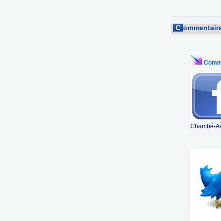
C
ommentaire
Comme
Chambé-Aix