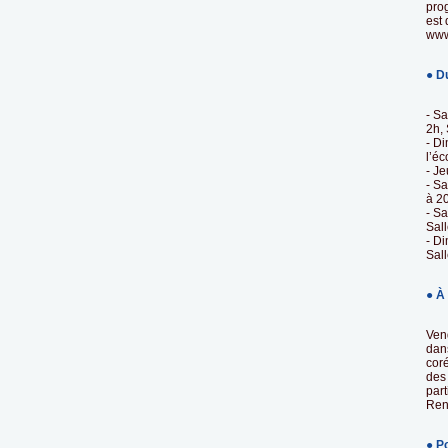
pro
est 
www
● D
- S
2h,
- D
l’é
- Je
- Sa
à 2
- Sa
Sal
- Di
Sal
● À
Ven
dans
cor
des 
part
Ren
● P