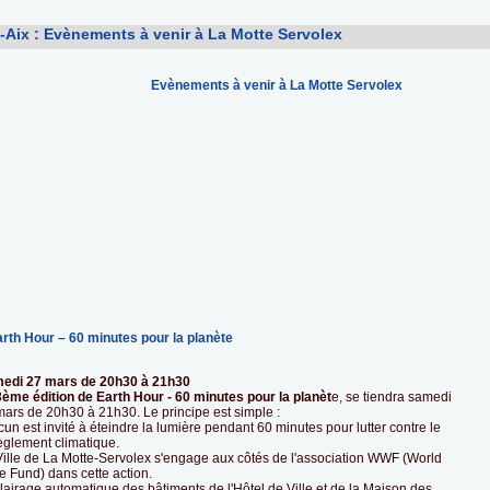
Aix : Evènements à venir à La Motte Servolex
Evènements à venir à La Motte Servolex
arth Hour – 60 minutes pour la planète
edi 27 mars de 20h30 à 21h30
3ème édition de Earth Hour - 60 minutes pour la planèt
e, se tiendra samedi
mars de 20h30 à 21h30. Le principe est simple :
un est invité à éteindre la lumière pendant 60 minutes pour lutter contre le
èglement climatique.
Ville de La Motte-Servolex s'engage aux côtés de l'association WWF (World
e Fund) dans cette action.
lairage automatique des bâtiments de l'Hôtel de Ville et de la Maison des