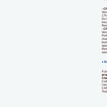
- C
Ven
17h
Du C
insc
Ren
- CF
Ven
Port
cha
bure
appr
Ren
savo
● B
À pa
pro
Ch
Coll
l’ar
CAF,
Tout