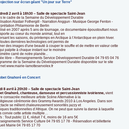
rojection sur écran géant "Un jour sur Terre"
dredi 2 avril à 18h30 – Salle de spectacle Saint-Jean
s le cadre de la Semaine du Développement Durable
isation Alastair Fothergill - Narration Anggun - Musique George Fenton -
rprétation Philarmonie de Berlin
lisé en 2007 après 5 ans de tournage, ce documentaire époustouflant nous
nsporte au coeur du monde animal, tout en
ersant les saisons, du printemps en Arctique à l’Antarctique en plein hiver.
 toutes dernières technologies ont permis de
ner des images d'une beauté à couper le souffle et de mettre en valeur cette
qui palpite à chaque instant sur le moindre
imètre carré de notre planète...
rée libre – Renseignements Service Développement Durable 04 79 65 04 76
gramme de la Semaine du Développement Durable disponible sur le site
rnet www.mairie-lamotteservolex.fr
obet Gnahoré en Concert
di 8 avril à 20h30 – Salle de spectacle Saint-Jean
et Gnahoré, chanteuse, danseuse et percussionniste ivoirienne,
vient
re consacrée meilleure artiste Scène Alternative à la
stigieuse cérémonie des Grammy Awards 2010 à Los Angeles. Dans son
ctacle se mêlent chaleureusement sonorités jazzy et
ques traditionnelles d’Afrique. On ne peut que suivre la danse à laquelle
 convie cette artiste multiple…
fs : Tout public 11 €, réduit 7 €, moins de 16 ans 5€
eignements Service Culture 04 79 65 17 78 - Réservation et billetterie
ueil Mairie 04 79 65 17 70