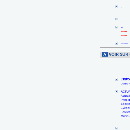
-
--
---
-------
-------
--------
A
VOIR SUR
L'INF
Lettre
ACTUA
Actuali
Infos
Specta
Evènem
Festiva
Musiqu