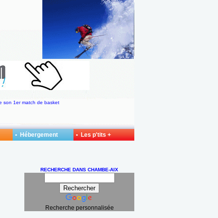
e son 1er match de basket
• Hébergement
• Les p'tits +
RECHERCHE DANS CHAMBE-AIX
Recherche personnalisée