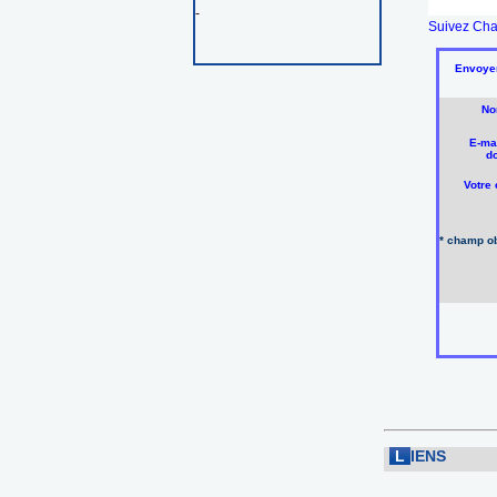
-
Suivez Cha
Envoyer
No
E-mai
do
Votre
* champ ob
L
IENS