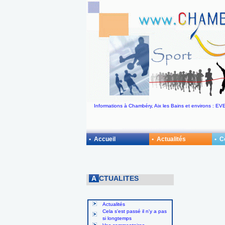
Informations à Chambéry, Aix les Bains et environs : 
• Accueil
• Actualités
• 
A
CTUALITES
Actualités
Cela s'est passé il n'y a pas
si longtemps