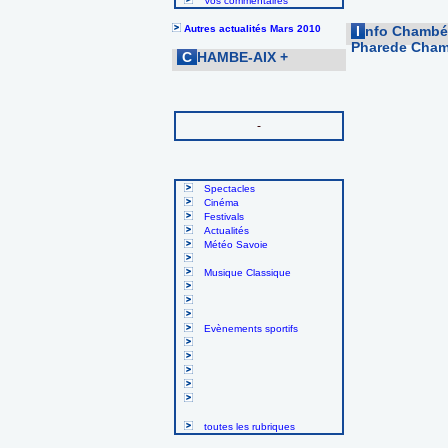
Vos commentaires
Autres actualités Mars 2010
I
nfo Chambé-
Pharede Chamb
C
HAMBE-AIX
+
-
Spectacles
Cinéma
Festivals
Actualités
Météo Savoie
Musique Classique
Evènements sportifs
toutes les rubriques