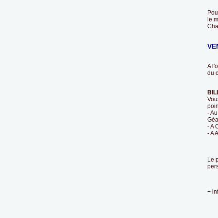
Pou
le 
Cha
VE
A l'
du 
BIL
Vous
poin
- Au
Géan
- A 
- A 
Le p
per
+ in