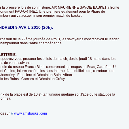
r la première fois de son histoire, AIX MAURIENNE SAVOIE BASKET affronte
monument PAU-ORTHEZ. Une première également pour le Phare de
mbéry qui va accueillir son premier match de basket.
NDREDI 9 AVRIL 2010 (20h).
occasion de la 29ème journée de Pro B, les savoyards vont recevoir le leader
championnat dans l'antre chambérienne.
LETTERIE.
 pouvez vous procurer les billets du match, dès le jeudi 18 mars, dans les
ts de vente suivants :
 sein du réseau France Billet, comprenant les magasins Fnac, Carrefour, U,
t Casino, Intermarché et les sites internet francebillet.com, carrefour.com.
Chambéry : E.Leclerc et Décathlon Saint-Alban.
Aix-les-Bains : Camara et Décathlon Grésy.
rix de la place est de 10 € (tarif unique quelque soit l'âge ou le statut de la
sonne).
fos sur
www.amsbasket.com