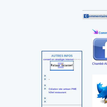
C
ommentaire
Comme
AUTRES INFOS
- - - -
conseil en stratégie internet
Chambé-Aix
-
Création site artisan PME
hôtel restaurant