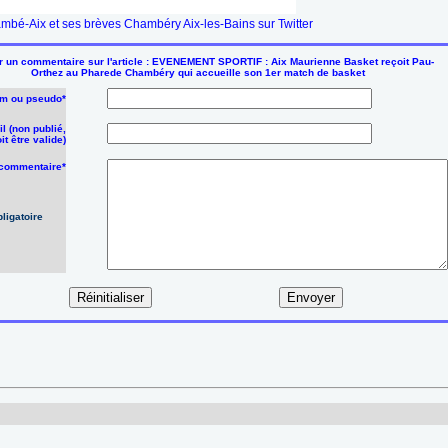
mbé-Aix et ses brèves Chambéry Aix-les-Bains sur Twitter
 un commentaire sur l'article : EVENEMENT SPORTIF : Aix Maurienne Basket reçoit Pau-
Orthez au Pharede Chambéry qui accueille son 1er match de basket
m ou pseudo*
l (non publié,
it être valide)
 commentaire*
ligatoire