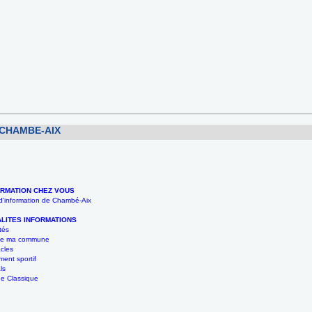
 CHAMBE-AIX
ORMATION CHEZ VOUS
 d'information de Chambé-Aix
LITES INFORMATIONS
tés
 de ma commune
cles
ent sportif
ls
e Classique