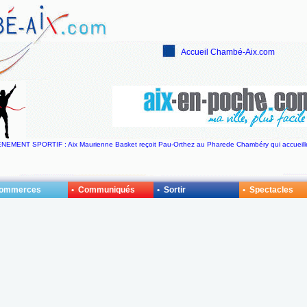
Accueil Chambé-Aix.com
EVENEMENT SPORTIF : Aix Maurienne Basket reçoit Pau-Orthez au Pharede Chambéry qui accueill
Commerces
• Communiqués
• Sortir
• Spectacles